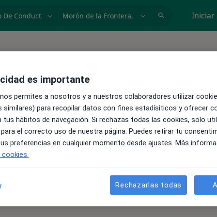
dad, enfermedad o nombre
p. ej. Madrid
Iniciar
acidad es importante
 Trastorno de conducta en
 nos permites a nosotros y a nuestros colaboradores utilizar cooki
 similares) para recopilar datos con fines estadísiticos y ofrecer 
 tus hábitos de navegación. Si rechazas todas las cookies, solo uti
 para el correcto uso de nuestra página. Puedes retirar tu consenti
 tus preferencias en cualquier momento desde ajustes. Más informa
e cookies.
Rechazarlas todas
A
r