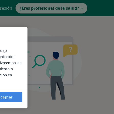
 sesión
¿Eres profesional de la salud?
es (o
contenidos
lizaremos las
miento o
ción en
ceptar