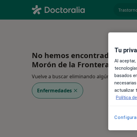
especiali
Tu priv
No hemos encontrado ningún
Al aceptar,
Morón de la Frontera, Sevilla
tecnologías
basados en
Vuelve a buscar eliminando algún filtro:
necesarias
Enfermedades
actualizar
Política d
Configura