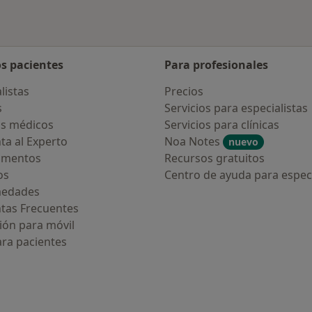
os pacientes
Para profesionales
listas
Precios
s
Servicios para especialistas
s médicos
Servicios para clínicas
ta al Experto
Noa Notes
nuevo
amentos
Recursos gratuitos
os
Centro de ayuda para especi
medades
tas Frecuentes
ión para móvil
ara pacientes