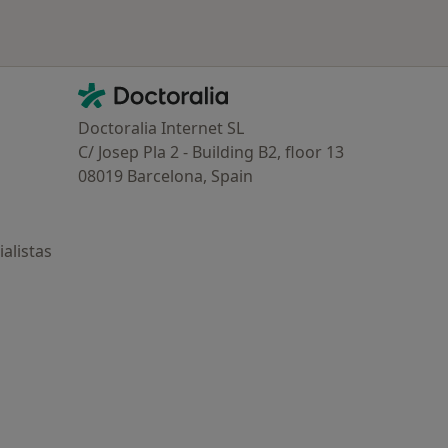
Contacto
Doctoralia - Página de inicio
Doctoralia Internet SL
C/ Josep Pla 2 - Building B2, floor 13
08019 Barcelona, Spain
alistas