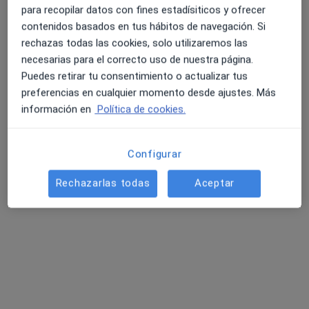
para recopilar datos con fines estadísiticos y ofrecer
contenidos basados en tus hábitos de navegación. Si
rechazas todas las cookies, solo utilizaremos las
4.6 y 4.8 de valoración media en Google Play y Apple
necesarias para el correcto uso de nuestra página.
Store
Opción de pago online
Puedes retirar tu consentimiento o actualizar tus
Dr. Ángel Felipe Lancheros Pineda
preferencias en cualquier momento desde ajustes. Más
·
Ver más
Internista, Médico general
información en
Política de cookies.
34 opiniones
Configurar
Dirección
Online
Rechazarlas todas
Aceptar
Av. Dr. Artero Guirao, 34 1ºC, San Pedro del Pinatar
•
Mapa
Consulta medicina interna
Visita Medicina Interna
120 €
Este especialista no ofrece reserva de cita online en esta dirección.
Pedir una cita