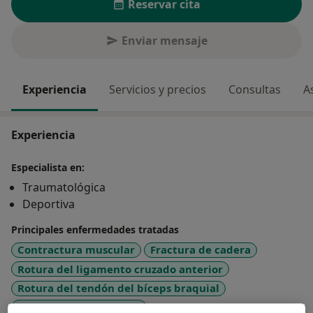
Reservar cita
Enviar mensaje
Experiencia
Servicios y precios
Consultas
A
Experiencia
Especialista en:
Traumatológica
Deportiva
Principales enfermedades tratadas
Contractura muscular
Fractura de cadera
Rotura del ligamento cruzado anterior
Rotura del tendón del bíceps braquial
a11y_sr_more_diseases
Traumatismo muscular
+98