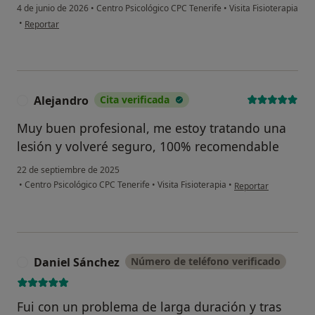
4 de junio de 2026
•
Centro Psicológico CPC Tenerife
•
Visita Fisioterapia
en opinión del usuario CJ
•
Reportar
Alejandro
Cita verificada
A
Muy buen profesional, me estoy tratando una
lesión y volveré seguro, 100% recomendable
22 de septiembre de 2025
en opinión del usuar
•
Centro Psicológico CPC Tenerife
•
Visita Fisioterapia
•
Reportar
Daniel Sánchez
Número de teléfono verificado
D
Fui con un problema de larga duración y tras