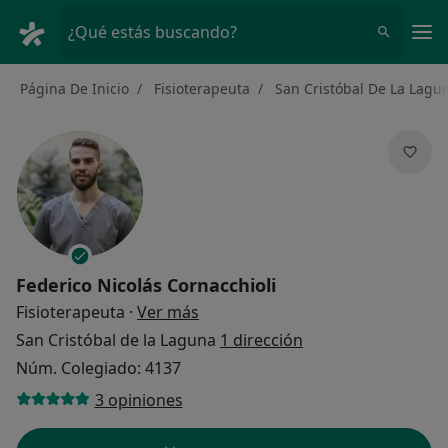
Men
¿Qué estás buscando?
Página De Inicio
Fisioterapeuta
San Cristóbal De La Lagu
Federico Nicolás Cornacchioli
sobre las especializaciones
Fisioterapeuta
·
Ver más
San Cristóbal de la Laguna
1 dirección
Núm. Colegiado: 4137
3 opiniones