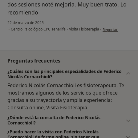
dos sesiones noté mejoria. Muy buen trato. Lo
recomiendo
22 de marzo de 2025
en opinión del usuar
•
Centro Psicológico CPC Tenerife
•
Visita Fisioterapia
•
Reportar
Preguntas frecuentes
¿Cuáles son las principales especialidades de Federico
Nicolás Cornacchioli?
Federico Nicolás Cornacchioli es fisioterapeuta. Te
mostramos algunos de los servicios que ofrece
gracias a su trayectoria y amplia experiencia:
Consulta online, Visita Fisioterapia.
¿Dónde está la consulta de Federico Nicolás
Cornacchioli?
¿Puedo hacer la visita con Federico Nicolás
Cornacchioli de forma online, sin tener que