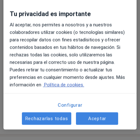
Tipos de consulta
Tu privacidad es importante
Presencial
Ver direcciones (1)
Al aceptar, nos permites a nosotros y a nuestros
Videoconsulta
Ver calendario online
colaboradores utilizar cookies (o tecnologías similares)
para recopilar datos con fines estadísiticos y ofrecer
Fotos y vídeos
contenidos basados en tus hábitos de navegación. Si
rechazas todas las cookies, solo utilizaremos las
necesarias para el correcto uso de nuestra página.
Puedes retirar tu consentimiento o actualizar tus
preferencias en cualquier momento desde ajustes. Más
información en
Política de cookies.
Ver galería (1)
Configurar
Rechazarlas todas
Aceptar
Mostrar más detalles
sobre la experiencia