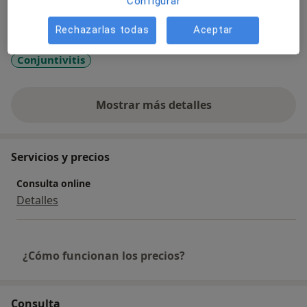
Configurar
Principales enfermedades tratadas
Hemorragia subconjuntival
Rechazarlas todas
Aceptar
Inflamación de la conjuntiva
Orzuelo
Conjuntivitis
Mostrar más detalles
sobre la experiencia
Servicios y precios
Consulta online
Detalles
¿Cómo funcionan los precios?
Consulta