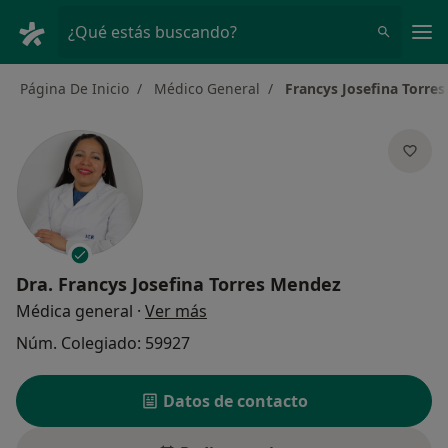
Men
¿Qué estás buscando?
Página De Inicio
Médico General
Francys Josefina Torre
Dra.
Francys Josefina Torres Mendez
sobre las especializaciones
Médica general
·
Ver más
Núm. Colegiado: 59927
Datos de contacto