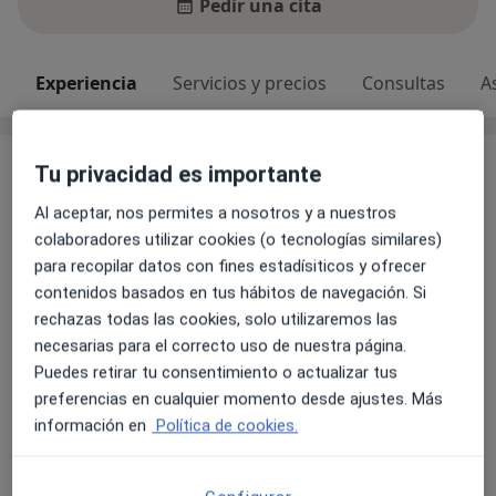
Pedir una cita
Experiencia
Servicios y precios
Consultas
A
Experiencia
Tu privacidad es importante
Licenciada en Medicina y cirugía por la Universidad de
Al aceptar, nos permites a nosotros y a nuestros
Carabobo, Venezuela y especializada en oftalmología
colaboradores utilizar cookies (o tecnologías similares)
por el Hospital los Samanes, Venezuela. La Dra.
para recopilar datos con fines estadísiticos y ofrecer
Francys Torres es una oftalmóloga especialista en
contenidos basados en tus hábitos de navegación. Si
retina y vítreo, con experiencia en múltiples centros en
rechazas todas las cookies, solo utilizaremos las
España y Venezuela. Destaca por su participación
necesarias para el correcto uso de nuestra página.
activa en congresos y la asistencia a eventos
Puedes retirar tu consentimiento o actualizar tus
Sobre mí
oftalmológicos y jornadas de actualización a nivel
ver más
preferencias en cualquier momento desde ajustes. Más
internacional.
información en
Política de cookies.
Especialista en:
Atención primaria