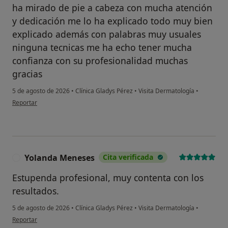
ha mirado de pie a cabeza con mucha atención
y dedicación me lo ha explicado todo muy bien
explicado además con palabras muy usuales
ninguna tecnicas me ha echo tener mucha
confianza con su profesionalidad muchas
gracias
5 de agosto de 2026
•
Clínica Gladys Pérez
•
Visita Dermatología
•
en opinión del usuario Conchi aguilar
Reportar
Yolanda Meneses
Cita verificada
Y
Estupenda profesional, muy contenta con los
resultados.
5 de agosto de 2026
•
Clínica Gladys Pérez
•
Visita Dermatología
•
en opinión del usuario Yolanda Meneses
Reportar