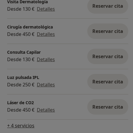
Visita Dermatología
- Esta nominación no es solo mía. Es fruto del
Reservar cita
Desde 130 €
Detalles
trabajo de todo el equipo que está conmigo en la
clínica, que se encarga a conciencia de que todo
vaya sobre ruedas. Sin ellos, este proyecto no
Cirugía dermatológica
Reservar cita
Desde 450 €
Detalles
tendría sentido.
¡¡Mil gracias a todos!!
Consulta Capilar
Reservar cita
Desde 130 €
Detalles
Luz pulsada IPL
Reservar cita
Desde 250 €
Detalles
Láser de CO2
Reservar cita
Desde 450 €
Detalles
+ 4 servicios