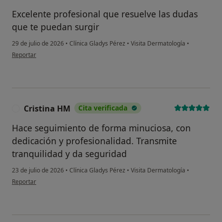
Excelente profesional que resuelve las dudas
que te puedan surgir
29 de julio de 2026
•
Clínica Gladys Pérez
•
Visita Dermatología
•
en opinión del usuario ARN
Reportar
Cristina HM
Cita verificada
C
Hace seguimiento de forma minuciosa, con
dedicación y profesionalidad. Transmite
tranquilidad y da seguridad
23 de julio de 2026
•
Clínica Gladys Pérez
•
Visita Dermatología
•
en opinión del usuario Cristina HM
Reportar