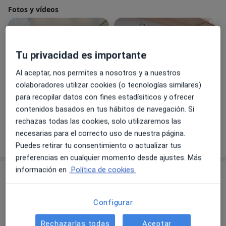
Fotos y vídeos
Tu privacidad es importante
Al aceptar, nos permites a nosotros y a nuestros
colaboradores utilizar cookies (o tecnologías similares)
para recopilar datos con fines estadísiticos y ofrecer
Ver galería (5)
contenidos basados en tus hábitos de navegación. Si
rechazas todas las cookies, solo utilizaremos las
necesarias para el correcto uso de nuestra página.
Mostrar más detalles
sobre la experiencia
Puedes retirar tu consentimiento o actualizar tus
preferencias en cualquier momento desde ajustes. Más
información en
Política de cookies.
Novedades
Dra. Gladys Pérez Cabello
Configurar
C. Andrómeda, 22, Málaga 29010
NOMINADA A LOS DOCTORALIA AWARDS 2024
Rechazarlas todas
Aceptar