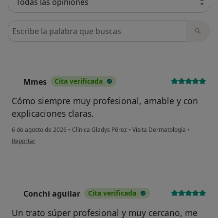
Busca en opiniones
Mmes
Cita verificada
M
Cómo siempre muy profesional, amable y con
explicaciones claras.
6 de agosto de 2026
•
Clínica Gladys Pérez
•
Visita Dermatología
•
en opinión del usuario Mmes
Reportar
Conchi aguilar
Cita verificada
C
Un trato súper profesional y muy cercano, me