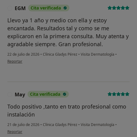
EGM
Cita verificada
E
Llevo ya 1 año y medio con ella y estoy
encantada. Resultados tal y como se me
explicaron en la primera consulta. Muy atenta y
agradable siempre. Gran profesional.
22 de julio de 2026
•
Clínica Gladys Pérez
•
Visita Dermatología
•
en opinión del usuario EGM
Reportar
May
Cita verificada
M
Todo positivo ,tanto en trato profesional como
instalación
21 de julio de 2026
•
Clínica Gladys Pérez
•
Visita Dermatología
•
en opinión del usuario May
Reportar