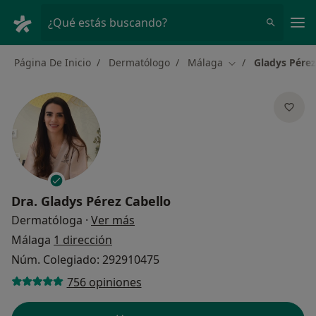
Men
¿Qué estás buscando?
Página De Inicio
Dermatólogo
Málaga
Gladys Pérez
Cambiar de ciuda
Dra.
Gladys Pérez Cabello
sobre las especializaciones
Dermatóloga
·
Ver más
Málaga
1 dirección
Núm. Colegiado: 292910475
756 opiniones