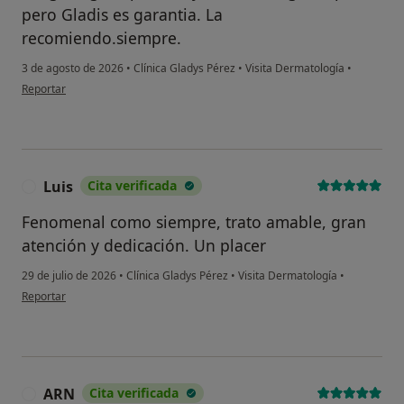
pero Gladis es garantia. La
recomiendo.siempre.
3 de agosto de 2026
•
Clínica Gladys Pérez
•
Visita Dermatología
•
en opinión del usuario Rafa Arquero
Reportar
Luis
Cita verificada
L
Fenomenal como siempre, trato amable, gran
atención y dedicación. Un placer
29 de julio de 2026
•
Clínica Gladys Pérez
•
Visita Dermatología
•
en opinión del usuario Luis
Reportar
ARN
Cita verificada
A