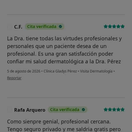
C.F.
Cita verificada
C
La Dra. tiene todas las virtudes profesionales y
personales que un paciente desea de un
profesional. Es una gran satisfacción poder
confiar mi salud dermatológica a la Dra. Pérez
5 de agosto de 2026
•
Clínica Gladys Pérez
•
Visita Dermatología
•
en opinión del usuario C.F.
Reportar
Rafa Arquero
Cita verificada
R
Como sienpre genial, profesional cercana.
Tengo seguro privado y me saldria gratis pero