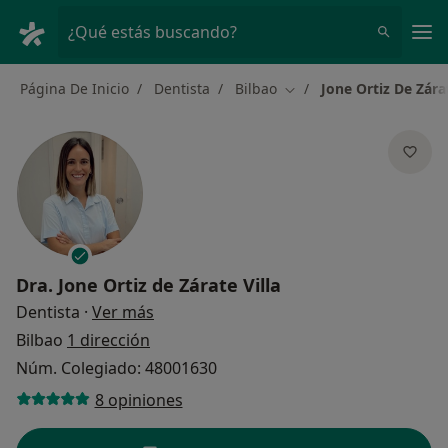
Men
¿Qué estás buscando?
Página De Inicio
Dentista
Bilbao
Jone Ortiz De Zárat
Cambiar de ciudad
Dra.
Jone Ortiz de Zárate Villa
sobre las especializaciones
Dentista
·
Ver más
Bilbao
1 dirección
Núm. Colegiado: 48001630
8 opiniones