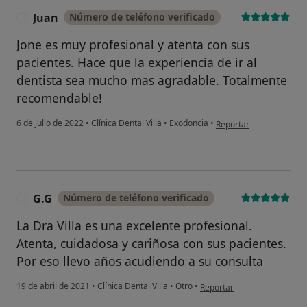
Juan
Número de teléfono verificado
J
Jone es muy profesional y atenta con sus
pacientes. Hace que la experiencia de ir al
dentista sea mucho mas agradable. Totalmente
recomendable!
en opinión del usuario J
6 de julio de 2022
•
Clínica Dental Villa
•
Exodoncia
•
Reportar
G.G
Número de teléfono verificado
G
La Dra Villa es una excelente profesional.
Atenta, cuidadosa y cariñosa con sus pacientes.
Por eso llevo años acudiendo a su consulta
en opinión del usuario G.G
19 de abril de 2021
•
Clínica Dental Villa
•
Otro
•
Reportar