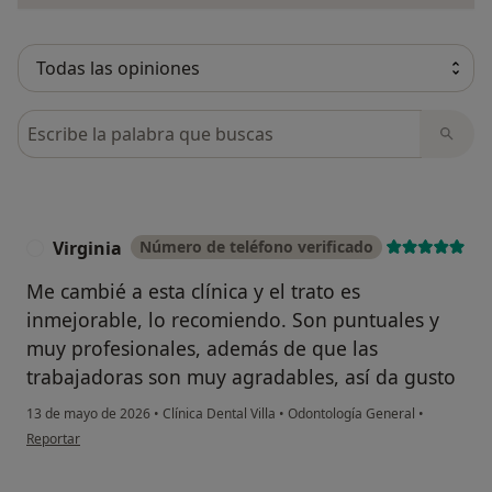
Busca en opiniones
Virginia
Número de teléfono verificado
V
Me cambié a esta clínica y el trato es
inmejorable, lo recomiendo. Son puntuales y
muy profesionales, además de que las
trabajadoras son muy agradables, así da gusto
13 de mayo de 2026
•
Clínica Dental Villa
•
Odontología General
•
en opinión del usuario Virginia
Reportar