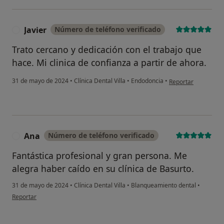
Javier
Número de teléfono verificado
J
Trato cercano y dedicación con el trabajo que
hace. Mi clinica de confianza a partir de ahora.
en opinión del usuar
31 de mayo de 2024
•
Clínica Dental Villa
•
Endodoncia
•
Reportar
Ana
Número de teléfono verificado
A
Fantástica profesional y gran persona. Me
alegra haber caído en su clínica de Basurto.
31 de mayo de 2024
•
Clínica Dental Villa
•
Blanqueamiento dental
•
en opinión del usuario Ana
Reportar