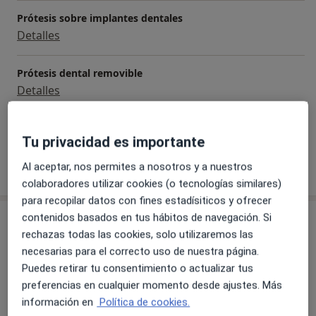
Prótesis sobre implantes dentales
Detalles
Prótesis dental removible
Detalles
+ 16 servicios
Tu privacidad es importante
Al aceptar, nos permites a nosotros y a nuestros
¿Cómo funcionan los precios?
colaboradores utilizar cookies (o tecnologías similares)
para recopilar datos con fines estadísiticos y ofrecer
contenidos basados en tus hábitos de navegación. Si
Consulta
rechazas todas las cookies, solo utilizaremos las
necesarias para el correcto uso de nuestra página.
Clínica Dental Villa
Puedes retirar tu consentimiento o actualizar tus
Plaza Aita Donosti 6, 1º dcha.,
Basurtu-Zorrotza
,
preferencias en cualquier momento desde ajustes. Más
Bilbao
48002
información en
Política de cookies.