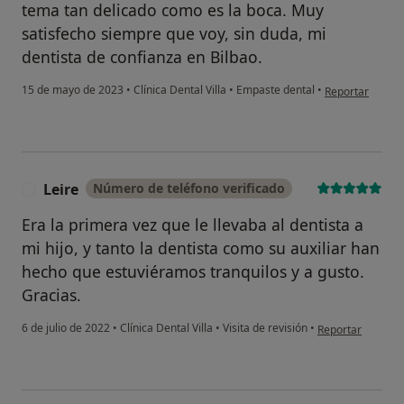
tema tan delicado como es la boca. Muy
satisfecho siempre que voy, sin duda, mi
dentista de confianza en Bilbao.
en opinión del 
15 de mayo de 2023
•
Clínica Dental Villa
•
Empaste dental
•
Reportar
Leire
Número de teléfono verificado
L
Era la primera vez que le llevaba al dentista a
mi hijo, y tanto la dentista como su auxiliar han
hecho que estuviéramos tranquilos y a gusto.
Gracias.
en opinión del us
6 de julio de 2022
•
Clínica Dental Villa
•
Visita de revisión
•
Reportar