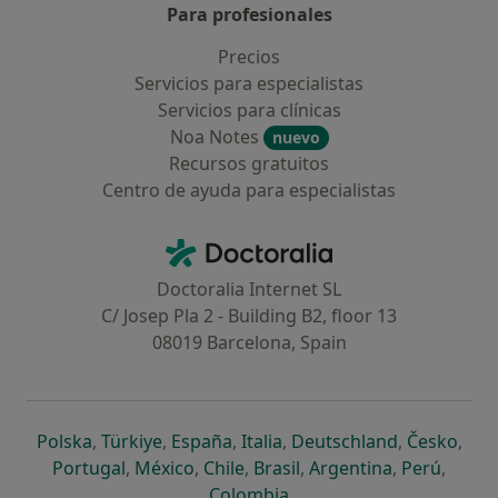
Para profesionales
Precios
Servicios para especialistas
Servicios para clínicas
Noa Notes
nuevo
Recursos gratuitos
Centro de ayuda para especialistas
Contacto
Doctoralia - Página de inicio
Doctoralia Internet SL
C/ Josep Pla 2 - Building B2, floor 13
08019 Barcelona, Spain
se abre en una nueva pestaña
se abre en una nueva pestaña
se abre en una nueva pestaña
se abre en una nueva pes
se abre en 
se a
Polska
,
Türkiye
,
España
,
Italia
,
Deutschland
,
Česko
,
se abre en una nueva pestaña
se abre en una nueva pestaña
se abre en una nueva pestaña
se abre en una nueva p
se abre en 
se abr
Portugal
,
México
,
Chile
,
Brasil
,
Argentina
,
Perú
,
se abre en una nueva pe
Colombia