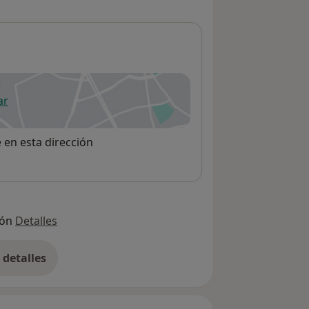
ar
 abre en una nueva pestaña
e en esta dirección
ión
Detalles
detalles
bre la dirección