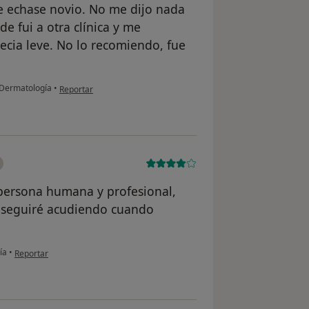
 echase novio. No me dijo nada
e fui a otra clínica y me
ecia leve. No lo recomiendo, fue
en opinión del usuario P. F.
 Dermatología
•
Reportar
persona humana y profesional,
y seguiré acudiendo cuando
en opinión del usuario Norma
ía
•
Reportar