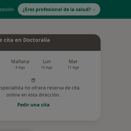
 sesión
¿Eres profesional de la salud?
 cita en Doctoralia
Mañana
Lun
Mar
Mié
Jue
9 Ago
10 Ago
11 Ago
12 Ago
13 Ag
especialista no ofrece reserva de cita
online en esta dirección.
Pedir una cita