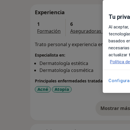
Experiencia
Tu priv
1
6
Al aceptar,
Formación
Aseguradoras aceptadas
tecnologías
basados en
Trato personal y experiencia en el cuidado de
necesarias
actualizar
Especialista en:
Política d
Dermatología estética
Dermatología cosmética
Configura
Principales enfermedades tratadas
Acné
Atopía
Mostrar más 
so