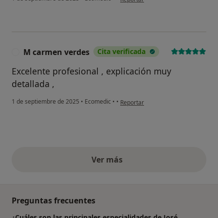
M carmen verdes
Cita verificada
M
Excelente profesional , explicación muy
detallada ,
en opinión del usuario M carmen ve
1 de septiembre de 2025
•
Ecomedic
•
•
Reportar
Ver más
opiniones anteriores
Preguntas frecuentes
¿Cuáles son las principales especialidades de José