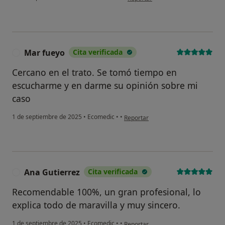
Mar fueyo
Cita verificada
M
Cercano en el trato. Se tomó tiempo en
escucharme y en darme su opinión sobre mi
caso
en opinión del usuario Mar fueyo
1 de septiembre de 2025
•
Ecomedic
•
•
Reportar
Ana Gutierrez
Cita verificada
A
Recomendable 100%, un gran profesional, lo
explica todo de maravilla y muy sincero.
en opinión del usuario Ana Gutierre
1 de septiembre de 2025
•
Ecomedic
•
•
Reportar