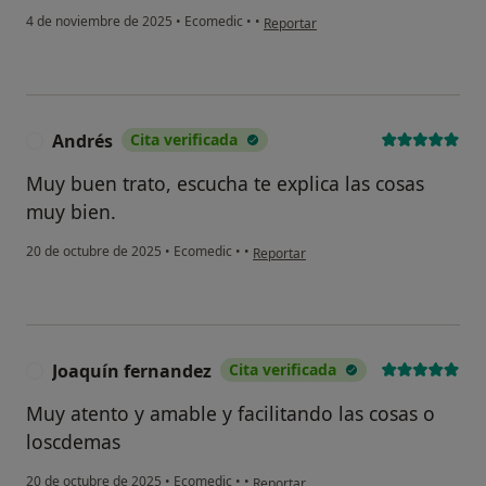
en opinión del usuario D.J.A.C
4 de noviembre de 2025
•
Ecomedic
•
•
Reportar
Andrés
Cita verificada
A
Muy buen trato, escucha te explica las cosas
muy bien.
en opinión del usuario Andrés
20 de octubre de 2025
•
Ecomedic
•
•
Reportar
Joaquín fernandez
Cita verificada
J
Muy atento y amable y facilitando las cosas o
loscdemas
en opinión del usuario Joaquín fernand
20 de octubre de 2025
•
Ecomedic
•
•
Reportar