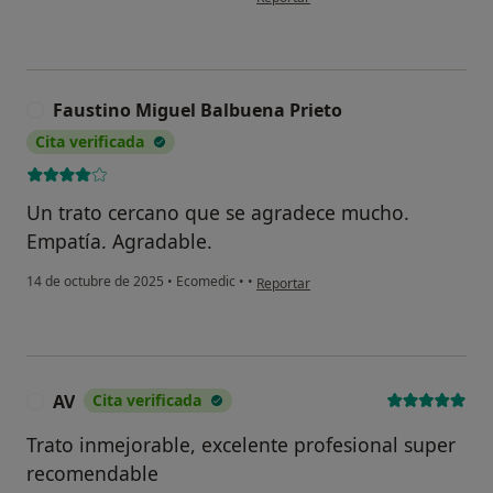
Faustino Miguel Balbuena Prieto
F
Cita verificada
Un trato cercano que se agradece mucho.
Empatía. Agradable.
en opinión del usuario Faustino Miguel
14 de octubre de 2025
•
Ecomedic
•
•
Reportar
AV
Cita verificada
A
Trato inmejorable, excelente profesional super
recomendable