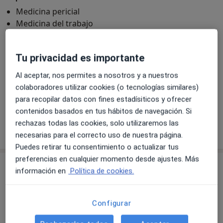
Medicina pericial
Medicina del trabajo
Perito médico
Principales enfermedades tratadas
Tu privacidad es importante
Hipertensión
Obesidad
Al aceptar, nos permites a nosotros y a nuestros
Dolor de cabeza benigno
colaboradores utilizar cookies (o tecnologías similares)
Mareo o vértigo de origen cervical
para recopilar datos con fines estadísiticos y ofrecer
contenidos basados en tus hábitos de navegación. Si
rechazas todas las cookies, solo utilizaremos las
Mostrar más detalles
sobre la experiencia
necesarias para el correcto uso de nuestra página.
Puedes retirar tu consentimiento o actualizar tus
preferencias en cualquier momento desde ajustes. Más
Servicios y precios
información en
Política de cookies.
Consulta online
Detalles
Configurar