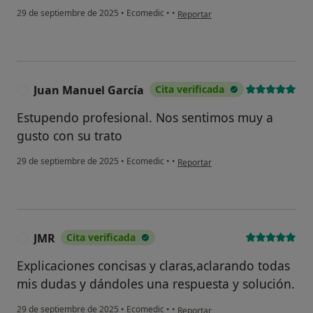
en opinión del usuario AV
29 de septiembre de 2025
•
Ecomedic
•
•
Reportar
Juan Manuel García
Cita verificada
J
Estupendo profesional. Nos sentimos muy a
gusto con su trato
en opinión del usuario Juan Manuel
29 de septiembre de 2025
•
Ecomedic
•
•
Reportar
JMR
Cita verificada
J
Explicaciones concisas y claras,aclarando todas
mis dudas y dándoles una respuesta y solución.
en opinión del usuario JMR
29 de septiembre de 2025
•
Ecomedic
•
•
Reportar