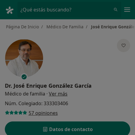
Men
¿Qué estás buscando?
Página De Inicio
Médico De Familia
José Enrique Gonzále
Dr.
José Enrique González García
sobre las especializaciones
Médico de familia
·
Ver más
Núm. Colegiado: 333303406
57 opiniones
Datos de contacto