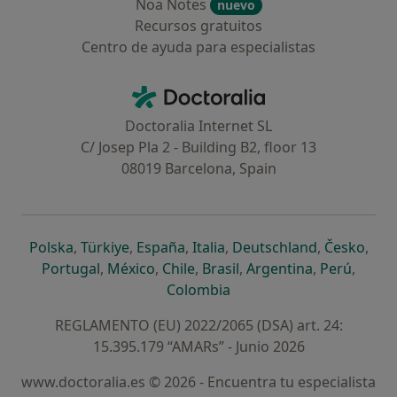
Noa Notes
nuevo
Recursos gratuitos
Centro de ayuda para especialistas
Contacto
Doctoralia - Página de inicio
Doctoralia Internet SL
C/ Josep Pla 2 - Building B2, floor 13
08019 Barcelona, Spain
se abre en una nueva pestaña
se abre en una nueva pestaña
se abre en una nueva pestaña
se abre en una nueva pes
se abre en 
se a
Polska
,
Türkiye
,
España
,
Italia
,
Deutschland
,
Česko
,
se abre en una nueva pestaña
se abre en una nueva pestaña
se abre en una nueva pestaña
se abre en una nueva p
se abre en 
se abr
Portugal
,
México
,
Chile
,
Brasil
,
Argentina
,
Perú
,
se abre en una nueva pe
Colombia
REGLAMENTO (EU) 2022/2065 (DSA) art. 24:
15.395.179 “AMARs” - Junio 2026
www.doctoralia.es © 2026 - Encuentra tu especialista