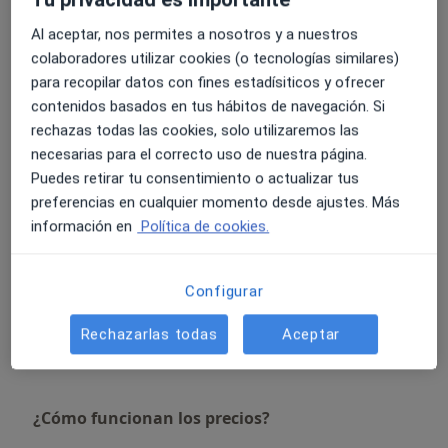
Al aceptar, nos permites a nosotros y a nuestros
Extracción de cordal incluido
colaboradores utilizar cookies (o tecnologías similares)
Detalles
para recopilar datos con fines estadísiticos y ofrecer
contenidos basados en tus hábitos de navegación. Si
Rinoplastia estética
rechazas todas las cookies, solo utilizaremos las
Detalles
necesarias para el correcto uso de nuestra página.
Puedes retirar tu consentimiento o actualizar tus
Reparación de fractura múltiple maxilofacial
preferencias en cualquier momento desde ajustes. Más
Detalles
información en
Política de cookies.
Reparación de fractura de mandíbula
Configurar
Detalles
Rechazarlas todas
Aceptar
+ 19 servicios
¿Cómo funcionan los precios?