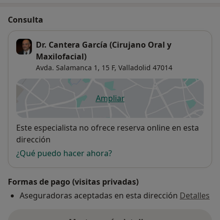
Consulta
Dr. Cantera García (Cirujano Oral y
Maxilofacial)
Avda. Salamanca 1, 15 F,
Valladolid
47014
Ampliar
se abre en una nueva pestañ
Disponibilidad
Este especialista no ofrece reserva online en esta
dirección
¿Qué puedo hacer ahora?
Formas de pago (visitas privadas)
Aseguradoras aceptadas en esta dirección
Detalles