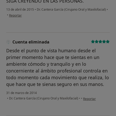
SIGA CREYENDO EN LAS PERSONAS.
13 de abril de 2015
•
Dr. Cantera García (Cirujano Oral y Maxilofacial)
•
en opinión del usuario anónimo
•
Reportar
Cuenta eliminada
Desde el punto de vista humano desde el
primer momento hace que te sientas en un
ambiente cómodo y tranquilo y en lo
concerniente al ámbito profesional controla en
todo momento cada movimiento que realiza, lo
que hace que te sienas seguro en sus manos.
31 de marzo de 2014
en opinión del usuario
•
Dr. Cantera García (Cirujano Oral y Maxilofacial)
•
•
Reportar