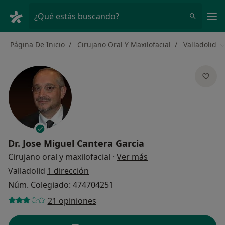
Men
¿Qué estás buscando?
Página De Inicio
Cirujano Oral Y Maxilofacial
Valladolid
C
Dr.
Jose Miguel Cantera Garcia
sobre las especializ
Cirujano oral y maxilofacial
·
Ver más
Valladolid
1 dirección
Núm. Colegiado: 474704251
21 opiniones