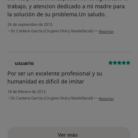
trabajo, y atencion dedicado a mi madre para
la solución de su problema.Un saludo.
26 de septiembre de 2013
en opinión del usuari
•
Dr. Cantera García (Cirujano Oral y Maxilofacial)
•
•
Reportar
usuario
U
Por ser un excelente profesional y su
humanidad es dificil de imitar
18 de febrero de 2013
en opinión del usuario
•
Dr. Cantera García (Cirujano Oral y Maxilofacial)
•
•
Reportar
Ver más