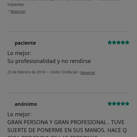
implantes
en opinión del usuario Cuenta eliminada
•
Reportar
paciente
P
Lo mejor:
Su profesionalidad y no rendirse
en opinión del usuario paciente
23 de febrero de 2016
•
•
Dolor Orofacial
•
Reportar
anónimo
A
Lo mejor:
GRAN PERSONA Y GRAN PROFESIONAL . TUVE
SUERTE DE PONERME EN SUS MANOS. HACE Q