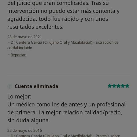
del juicio que eran complicadas. Tras su
intervención no puedo estar más contenta y
agradecida, todo fue rápido y con unos
resultados excelentes.
28 de mayo de 2021
•
Dr. Cantera García (Cirujano Oral y Maxilofacial)
•
Extracción de
cordal incluido
en opinión del usuario Paciente
•
Reportar
Cuenta eliminada
Lo mejor:
Un médico como los de antes y un profesional
de primera. La mejor relación calidad/precio,
sin duda alguna.
22 de mayo de 2016
•
Dr. Cantera García (Cirujano Oral y Maxilofacial)
•
Protesis sobre