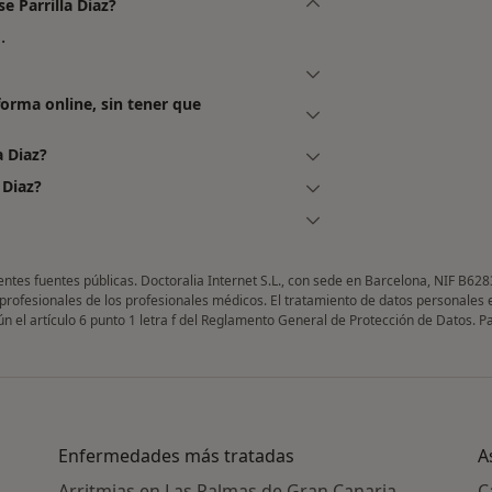
e Parrilla Diaz?
.
 forma online, sin tener que
a Diaz?
 Diaz?
entes fuentes públicas. Doctoralia Internet S.L., con sede en Barcelona, NIF B628
 profesionales de los profesionales médicos. El tratamiento de datos personales 
gún el artículo 6 punto 1 letra f del Reglamento General de Protección de Datos. 
Enfermedades más tratadas
A
Arritmias en Las Palmas de Gran Canaria
C