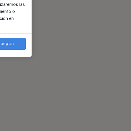
lizaremos las
miento o
ción en
ceptar