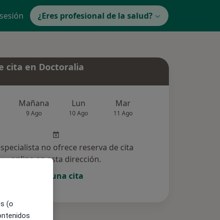
 sesión
¿Eres profesional de la salud?
 cita en Doctoralia
Mañana
Lun
Mar
Mié
Jue
9 Ago
10 Ago
11 Ago
12 Ago
13 Ag
especialista no ofrece reserva de cita
online en esta dirección.
Pedir una cita
es (o
contenidos