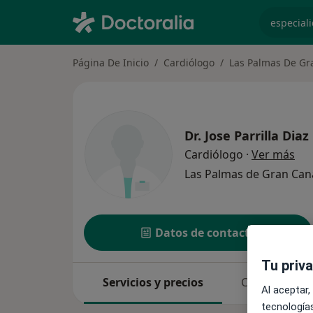
especiali
Página De Inicio
Cardiólogo
Las Palmas De Gr
Dr.
Jose Parrilla Diaz
sob
Cardiólogo
·
Ver más
Las Palmas de Gran Can
Datos de contacto
Tu priv
Servicios y precios
Consultas
Al aceptar,
tecnologías