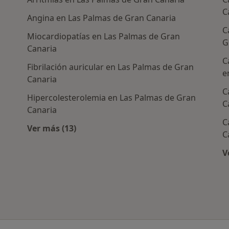
C
Angina en Las Palmas de Gran Canaria
C
Miocardiopatías en Las Palmas de Gran
G
Canaria
C
Fibrilación auricular en Las Palmas de Gran
e
Canaria
C
Hipercolesterolemia en Las Palmas de Gran
C
Canaria
rcanas a Las Palmas de Gran Canaria
C
Ver más (13)
C
Más en esta categoría: Enfermedades más 
V