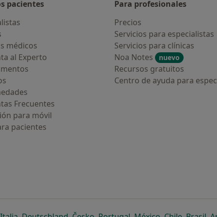
os pacientes
Para profesionales
listas
Precios
s
Servicios para especialistas
s médicos
Servicios para clínicas
ta al Experto
Noa Notes
nuevo
amentos
Recursos gratuitos
os
Centro de ayuda para especi
medades
tas Frecuentes
ión para móvil
ara pacientes
ueva pestaña
en una nueva pestaña
e abre en una nueva pestaña
se abre en una nueva pestaña
se abre en una nueva pestaña
se abre en una nueva pestaña
se abre en una nueva p
se abre en una
se abre e
se
Italia
,
Deutschland
,
Česko
,
Portugal
,
México
,
Chile
,
Brasil
,
A