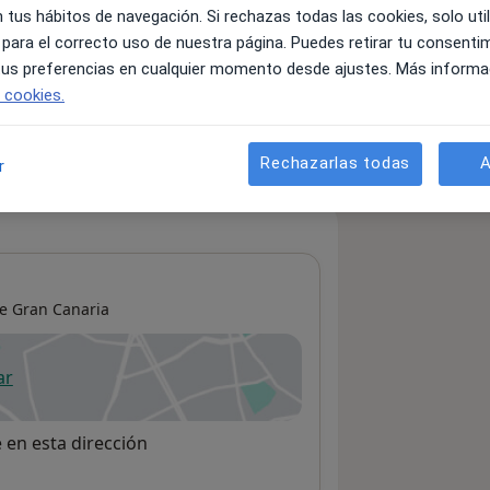
 tus hábitos de navegación. Si rechazas todas las cookies, solo uti
 para el correcto uso de nuestra página. Puedes retirar tu consenti
 tus preferencias en cualquier momento desde ajustes. Más informa
servicios y precios
e cookies.
 información sobre sus servicios
Rechazarlas todas
A
r
e Gran Canaria
ar
 abre en una nueva pestaña
e en esta dirección