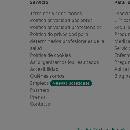
Servicio
Para l
Términos y condiciones
Especia
Política privacidad pacientes
Clínica
Política privacidad profesionales
Seguro
Política de privacidad para
Pregun
determinados profesionales de la
Medic
salud
Servici
Política de cookies
Enfer
Así organizamos los resultados
Pregun
Accesibilidad
Aplicac
Quiénes somos
Blog p
Empleos
Nuevas posiciones
Partners
Prensa
Contacto
se abre en una n
se abre 
s
Polska
,
Türkiye
,
España
,