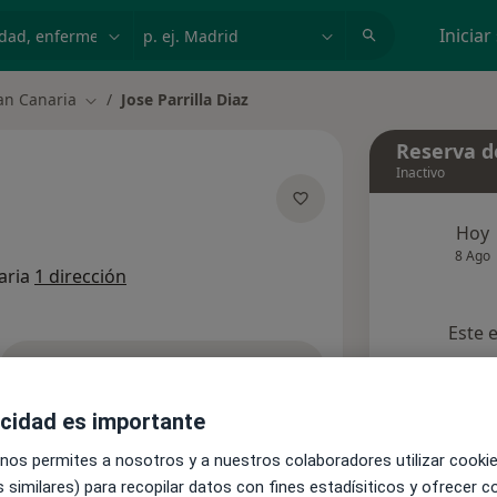
dad, enfermedad o nombre
p. ej. Madrid
Iniciar
an Canaria
Jose Parrilla Diaz
Cambiar de ciudad
Reserva de
Inactivo
Hoy
re las especializaciones
8 Ago
aria
1 dirección
Este 
Pedir una cita
acidad es importante
Aseguradoras
Opiniones
 nos permites a nosotros y a nuestros colaboradores utilizar cooki
 similares) para recopilar datos con fines estadísiticos y ofrecer 