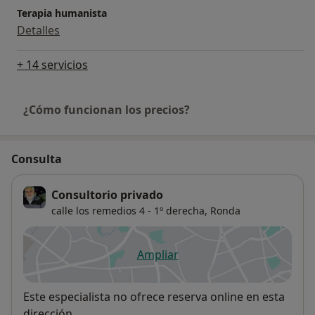
Terapia humanista
Detalles
+ 14 servicios
¿Cómo funcionan los precios?
Consulta
Consultorio privado
calle los remedios 4 - 1º derecha,
Ronda
Ampliar
se abre en una nueva pestañ
Disponibilidad
Este especialista no ofrece reserva online en esta
dirección