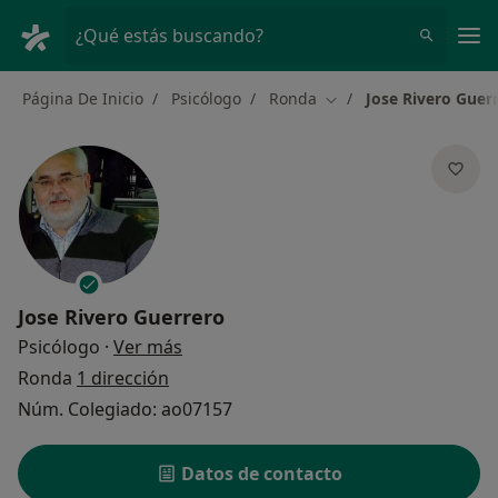
Men
¿Qué estás buscando?
Página De Inicio
Psicólogo
Ronda
Jose Rivero Guer
Cambiar de ciudad
Jose Rivero Guerrero
sobre las especializaciones
Psicólogo
·
Ver más
Ronda
1 dirección
Núm. Colegiado: ao07157
Datos de contacto