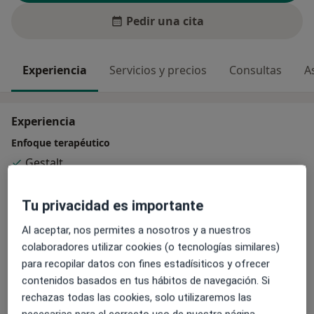
Pedir una cita
Experiencia
Servicios y precios
Consultas
A
Experiencia
Enfoque terapéutico
Gestalt
Psicoterapia de adolescentes
Psicoterapia para adultos
Tu privacidad es importante
Al aceptar, nos permites a nosotros y a nuestros
Especialista en:
colaboradores utilizar cookies (o tecnologías similares)
Intervención psicológica
para recopilar datos con fines estadísiticos y ofrecer
Principales enfermedades tratadas
contenidos basados en tus hábitos de navegación. Si
Duelo
Estrés
Adicciones
Depresión
rechazas todas las cookies, solo utilizaremos las
necesarias para el correcto uso de nuestra página.