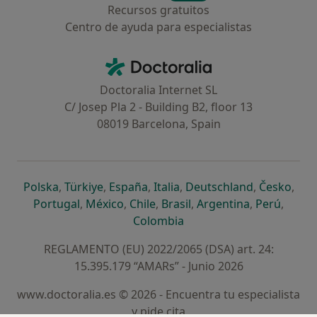
Recursos gratuitos
Centro de ayuda para especialistas
Contacto
Doctoralia - Página de inicio
Doctoralia Internet SL
C/ Josep Pla 2 - Building B2, floor 13
08019 Barcelona, Spain
se abre en una nueva pestaña
se abre en una nueva pestaña
se abre en una nueva pestaña
se abre en una nueva pes
se abre en 
se a
Polska
,
Türkiye
,
España
,
Italia
,
Deutschland
,
Česko
,
se abre en una nueva pestaña
se abre en una nueva pestaña
se abre en una nueva pestaña
se abre en una nueva p
se abre en 
se abr
Portugal
,
México
,
Chile
,
Brasil
,
Argentina
,
Perú
,
se abre en una nueva pe
Colombia
REGLAMENTO (EU) 2022/2065 (DSA) art. 24:
15.395.179 “AMARs” - Junio 2026
www.doctoralia.es © 2026 - Encuentra tu especialista
y pide cita