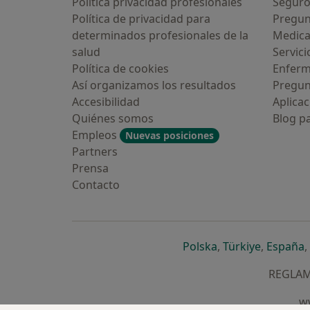
Política privacidad profesionales
Seguro
Política de privacidad para
Pregun
determinados profesionales de la
Medic
salud
Servici
Política de cookies
Enfer
Así organizamos los resultados
Pregun
Accesibilidad
Aplicac
Quiénes somos
Blog p
Empleos
Nuevas posiciones
Partners
Prensa
Contacto
se abre en una n
se abre 
s
Polska
,
Türkiye
,
España
,
REGLAME
ww