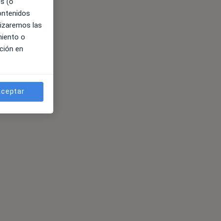
es (o
contenidos
lizaremos las
miento o
ción en
ceptar