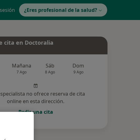
 sesión
¿Eres profesional de la salud?
 cita en Doctoralia
Mañana
Sáb
Dom
Lun
Mar
7 Ago
8 Ago
9 Ago
10 Ago
11 Ag
especialista no ofrece reserva de cita
online en esta dirección.
Pedir una cita