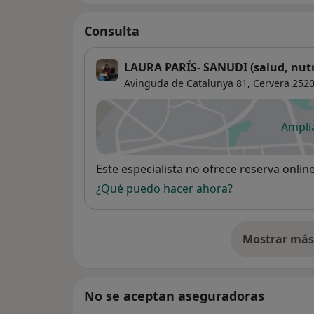
Consulta
LAURA PARÍS- SANUDI (salud, nutri
Avinguda de Catalunya 81,
Cervera
252
Ampli
se
Disponibilidad
Este especialista no ofrece reserva onlin
¿Qué puedo hacer ahora?
Mostrar más 
so
No se aceptan aseguradoras