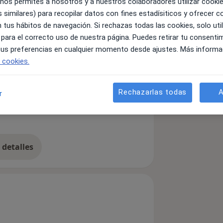
 nos permites a nosotros y a nuestros colaboradores utilizar cooki
 similares) para recopilar datos con fines estadísiticos y ofrecer 
 tus hábitos de navegación. Si rechazas todas las cookies, solo uti
 para el correcto uso de nuestra página. Puedes retirar tu consenti
 tus preferencias en cualquier momento desde ajustes. Más informa
e cookies.
Rechazarlas todas
A
r
etes
Sobrepeso
re_diseases
detalles
bre la experiencia