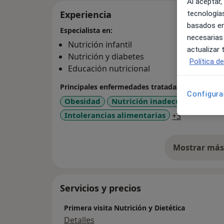
Al aceptar,
Experiencia
tecnologías
basados en
Especialista en:
necesarias
Nutrición infantil
actualizar
Nutrición y diabetes
Política d
Educación nutricional
Principales enfermedades tratadas
Configura
Obesidad
Nutrición inadecuada
Diab
a11y_sr_mo
Intolerancias alimentarias
+3
Mostrar más 
so
Servicios y precios
Primera visita Nutrición y Dietética
Detalles