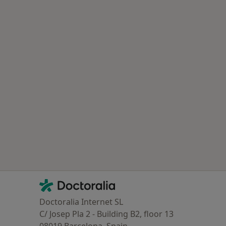
Contacto
Doctoralia - Página de inicio
Doctoralia Internet SL
C/ Josep Pla 2 - Building B2, floor 13