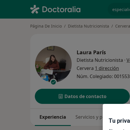
especiali
Página De Inicio
Dietista Nutricionista
Cerver
Laura París
Dietista Nutricionista
·
V
Cervera
1 dirección
Núm. Colegiado: 001553
Datos de contacto
Experiencia
Servicios y precios
Co
Tu priv