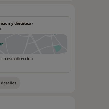
ción y dietética)
00
ar
 abre en una nueva pestaña
e en esta dirección
detalles
bre la dirección