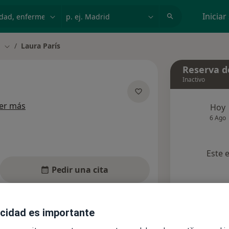
dad, enfermedad o nombre
p. ej. Madrid
Iniciar
a
Laura París
Cambiar de ciudad
Reserva de
Inactivo
sobre las especializaciones
er más
Hoy
6 Ago
Este 
Pedir una cita
nsultas
Aseguradoras
Opiniones
acidad es importante