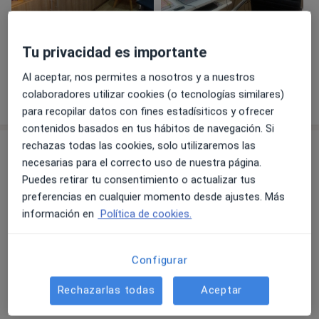
Ver galería (4)
Tu privacidad es importante
Al aceptar, nos permites a nosotros y a nuestros
Mostrar más detalles
colaboradores utilizar cookies (o tecnologías similares)
sobre la experiencia
para recopilar datos con fines estadísiticos y ofrecer
contenidos basados en tus hábitos de navegación. Si
rechazas todas las cookies, solo utilizaremos las
Servicios y precios
necesarias para el correcto uso de nuestra página.
Visita Psicología
Puedes retirar tu consentimiento o actualizar tus
Reservar cita
Desde 50 €
Detalles
preferencias en cualquier momento desde ajustes. Más
información en
Política de cookies.
Primera visita Psicología
50 €
Detalles
Configurar
Rechazarlas todas
Aceptar
Psicoterapia individual
Desde 50 €
Detalles