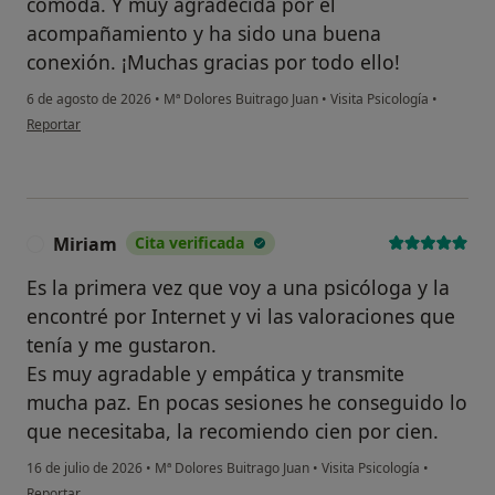
cómoda. Y muy agradecida por el
acompañamiento y ha sido una buena
conexión. ¡Muchas gracias por todo ello!
6 de agosto de 2026
•
Mª Dolores Buitrago Juan
•
Visita Psicología
•
en opinión del usuario C.
Reportar
Miriam
Cita verificada
M
Es la primera vez que voy a una psicóloga y la
encontré por Internet y vi las valoraciones que
tenía y me gustaron.
Es muy agradable y empática y transmite
mucha paz. En pocas sesiones he conseguido lo
que necesitaba, la recomiendo cien por cien.
16 de julio de 2026
•
Mª Dolores Buitrago Juan
•
Visita Psicología
•
en opinión del usuario Miriam
Reportar