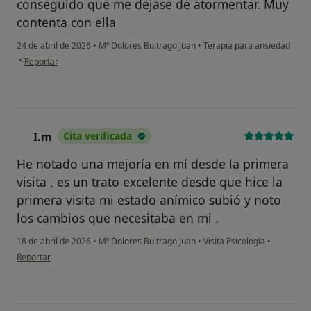
conseguido que me dejase de atormentar. Muy
contenta con ella
24 de abril de 2026
•
Mª Dolores Buitrago Juan
•
Terapia para ansiedad
en opinión del usuario N.S.
•
Reportar
I.m
Cita verificada
I
He notado una mejoría en mí desde la primera
visita , es un trato excelente desde que hice la
primera visita mi estado anímico subió y noto
los cambios que necesitaba en mi .
18 de abril de 2026
•
Mª Dolores Buitrago Juan
•
Visita Psicología
•
en opinión del usuario I.m
Reportar