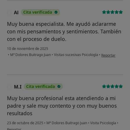
Al
Cita verificada
A
Muy buena especialista. Me ayudó aclararme
con mis pensamientos y sentimientos. También
con el proceso de duelo.
10 de noviembre de 2025
en opinión del usu
•
Mª Dolores Buitrago Juan
•
Visitas sucesivas Psicología
•
Reportar
M.I
Cita verificada
M
Muy buena profesional esta atendiendo a mi
padre y sale muy contento y con muy buenos
resultados
23 de octubre de 2025
•
Mª Dolores Buitrago Juan
•
Visita Psicología
•
en opinión del usuario M.I
Reportar