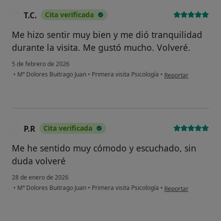
T.C.
Cita verificada
T
Me hizo sentir muy bien y me dió tranquilidad
durante la visita. Me gustó mucho. Volveré.
5 de febrero de 2026
en opinión del usuari
•
Mª Dolores Buitrago Juan
•
Primera visita Psicología
•
Reportar
P.R
Cita verificada
P
Me he sentido muy cómodo y escuchado, sin
duda volveré
28 de enero de 2026
en opinión del usuari
•
Mª Dolores Buitrago Juan
•
Primera visita Psicología
•
Reportar