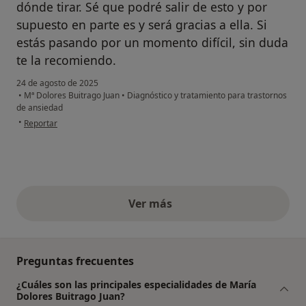
dónde tirar. Sé que podré salir de esto y por
supuesto en parte es y será gracias a ella. Si
estás pasando por un momento difícil, sin duda
te la recomiendo.
24 de agosto de 2025
•
Mª Dolores Buitrago Juan
•
Diagnóstico y tratamiento para trastornos
de ansiedad
en opinión del usuario M.I.R.J
•
Reportar
Ver más
opiniones anteriores
Preguntas frecuentes
¿Cuáles son las principales especialidades de María
Dolores Buitrago Juan?