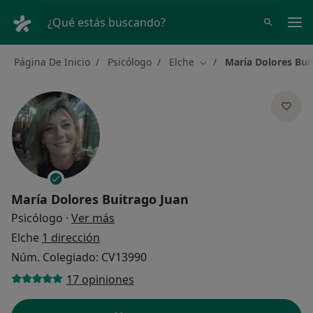
Men
¿Qué estás buscando?
Página De Inicio
Psicólogo
Elche
María Dolores Bui
Cambiar de ciudad
María Dolores Buitrago Juan
sobre las especializaciones
Psicólogo
·
Ver más
Elche
1 dirección
Núm. Colegiado: CV13990
17 opiniones