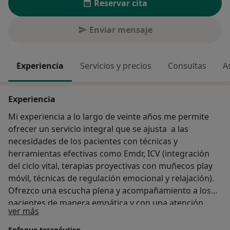
Reservar cita
Enviar mensaje
Experiencia
Servicios y precios
Consultas
A
Experiencia
Mi experiencia a lo largo de veinte años me permite
ofrecer un servicio integral que se ajusta a las
necesidades de los pacientes con técnicas y
herramientas efectivas como Emdr, ICV (integración
del ciclo vital, terapias proyectivas con muñecos play
móvil, técnicas de regulación emocional y relajación).
Ofrezco una escucha plena y acompañamiento a los
pacientes de manera empática y con una atención
Sobre mí
ver más
personalizada a las necesidades personales de cada
paciente.
Enfoque terapéutico