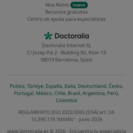
Noa Notes
nuevo
Recursos gratuitos
Centro de ayuda para especialistas
Contacto
Doctoralia - Página de inicio
Doctoralia Internet SL
C/ Josep Pla 2 - Building B2, floor 13
08019 Barcelona, Spain
se abre en una nueva pestaña
se abre en una nueva pestaña
se abre en una nueva pestaña
se abre en una nueva pes
se abre en 
se a
Polska
,
Türkiye
,
España
,
Italia
,
Deutschland
,
Česko
,
se abre en una nueva pestaña
se abre en una nueva pestaña
se abre en una nueva pestaña
se abre en una nueva p
se abre en 
se abr
Portugal
,
México
,
Chile
,
Brasil
,
Argentina
,
Perú
,
se abre en una nueva pe
Colombia
REGLAMENTO (EU) 2022/2065 (DSA) art. 24:
15.395.179 “AMARs” - Junio 2026
www.doctoralia.es © 2026 - Encuentra tu especialista