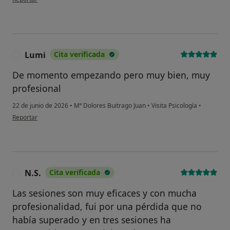
Lumi
Cita verificada
L
De momento empezando pero muy bien, muy
profesional
22 de junio de 2026
•
Mª Dolores Buitrago Juan
•
Visita Psicología
•
en opinión del usuario Lumi
Reportar
N.S.
Cita verificada
N
Las sesiones son muy eficaces y con mucha
profesionalidad, fui por una pérdida que no
había superado y en tres sesiones ha