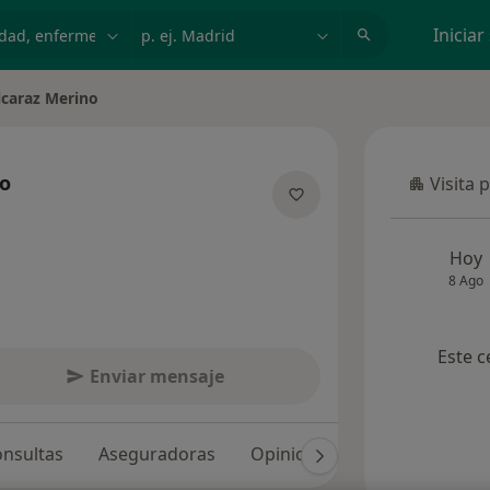
dad, enfermedad o nombre
p. ej. Madrid
Iniciar
lcaraz Merino
no
Visita 
Visita p
 las especializaciones
Hoy
8 Ago
Este c
Enviar mensaje
nsultas
Aseguradoras
Opiniones (11)