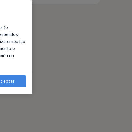
es (o
contenidos
lizaremos las
miento o
ción en
ceptar