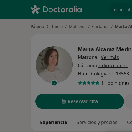
especiali
Página De Inicio
Matrona
Cártama
Marta A
Marta Alcaraz Meri
sobre
Matrona
·
Ver más
Cártama
3 direcciones
Núm. Colegiado: 13553
11 opiniones
Reservar cita
Experiencia
Servicios y precios
Co