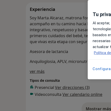
Experiencia
Tu priv
Soy Marta Alcaraz, matrona formada en Ing
Al aceptar,
acompaño en tu camino hacia la maternidad
tecnologías
integrativo, respetuoso y basado en eviden
basados en
primeros cuidados del bebé, te ofrezco un 
necesarias
que vivas esta etapa con seguridad, confia
actualizar
Asesora de lactancia
Política d
Anquiloglosia, APLV, micronutrición en em
Configura
Sobre mí
ver más
Tipos de consulta
Presencial
Ver direcciones (3)
Videoconsulta
Ver calendario online
Mostrar más 