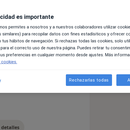
acidad es importante
laterra, sexóloga y madre. Te
 nos permites a nosotros y a nuestros colaboradores utilizar cooki
 y la crianza desde un enfoque
 similares) para recopilar datos con fines estadísiticos y ofrecer 
cia. Desde la salud hormonal hasta los
 tus hábitos de navegación. Si rechazas todas las cookies, solo uti
espacio cercano y profesional para
 para el correcto uso de nuestra página. Puedes retirar tu consenti
nza y calma.
 tus preferencias en cualquier momento desde ajustes. Más informa
e cookies.
barazo y postparto
Rechazarlas todas
A
r
detalles