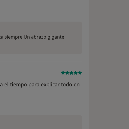
ario Lauri
za siempre Un abrazo gigante
a el tiempo para explicar todo en
uario M