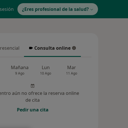
 sesión
¿Eres profesional de la salud?
presencial
Consulta online
resencial
Consulta online
Mañana
Lun
Mar
Mié
Jue
9 Ago
10 Ago
11 Ago
12 Ago
13 Ag
entro aún no ofrece la reserva online
de cita
Pedir una cita