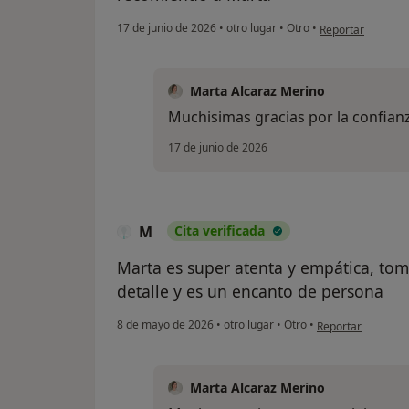
en opinión del usu
17 de junio de 2026
•
otro lugar
•
Otro
•
Reportar
Marta Alcaraz Merino
Muchisimas gracias por la confian
17 de junio de 2026
M
Cita verificada
Marta es super atenta y empática, tom
detalle y es un encanto de persona
en opinión del us
8 de mayo de 2026
•
otro lugar
•
Otro
•
Reportar
Marta Alcaraz Merino