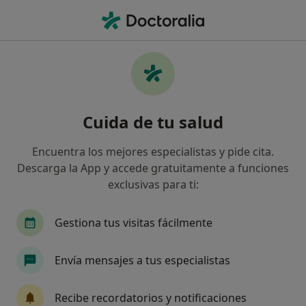
Men
Médico De Familia • San Juan de Alicante, Alicante
Filtros
Seguro:
Adeslas
M
Médicos de familia de Adeslas en San Juan
Cuida de tu salud
de Alicante
Así organizamos los resultados
Encuentra los mejores especialistas y pide cita.
Descarga la App y accede gratuitamente a funciones
exclusivas para ti:
Gestiona tus visitas fácilmente
Envía mensajes a tus especialistas
Dra. Maria Remedios Mas Selles
Recibe recordatorios y notificaciones
·
Ver más
Médica de familia, Médica general