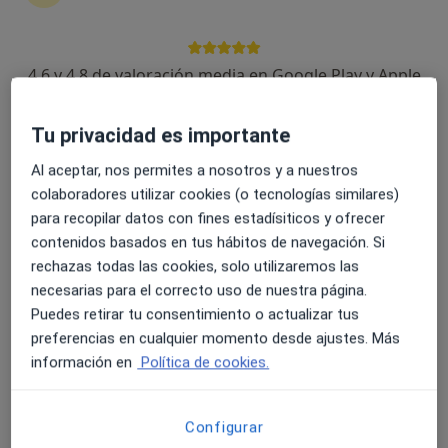
1300 opiniones
Dirección
Online
4.6 y 4.8 de valoración media en Google Play y Apple
Store
Calle Pardo Gimeno 23, 1ºB, Alicante
•
Mapa
Tu privacidad es importante
CONSULTA DE LA DOCTORA MAS
Al aceptar, nos permites a nosotros y a nuestros
Acepta Adeslas
colaboradores utilizar cookies (o tecnologías similares)
Visita Medicina Familiar y Comunitaria
para recopilar datos con fines estadísiticos y ofrecer
contenidos basados en tus hábitos de navegación. Si
Este especialista no ofrece reserva de cita online en esta dirección.
rechazas todas las cookies, solo utilizaremos las
Pedir una cita
necesarias para el correcto uso de nuestra página.
Puedes retirar tu consentimiento o actualizar tus
preferencias en cualquier momento desde ajustes. Más
información en
Política de cookies.
Configurar