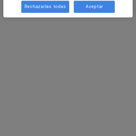
Rechazarlas todas
Aceptar
Dr. Javier Campos Serna
·
Ver más
Médico de familia
12 opiniones
Carrer Tomas Capelo, 5, Sant Joan D'Alacant
•
Mapa
Policlínica San Juan
Acepta Adeslas
Consulta online
Este especialista no ofrece reserva de cita online en esta dirección.
Pedir una cita