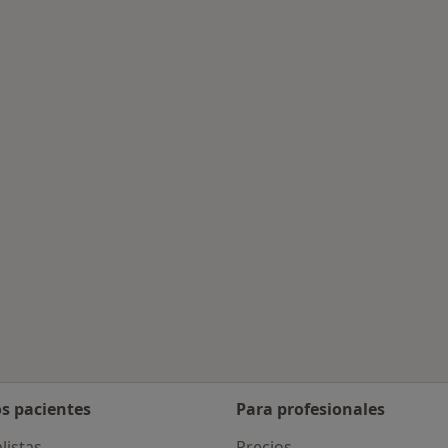
uradoras
e ciudad
os pacientes
Para profesionales
listas
Precios