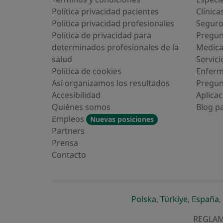
Política privacidad pacientes
Clínica
Política privacidad profesionales
Seguro
Política de privacidad para
Pregun
determinados profesionales de la
Medic
salud
Servici
Política de cookies
Enfer
Así organizamos los resultados
Pregun
Accesibilidad
Aplicac
Quiénes somos
Blog p
Empleos
Nuevas posiciones
Partners
Prensa
Contacto
se abre en una n
se abre 
s
Polska
,
Türkiye
,
España
,
REGLAME