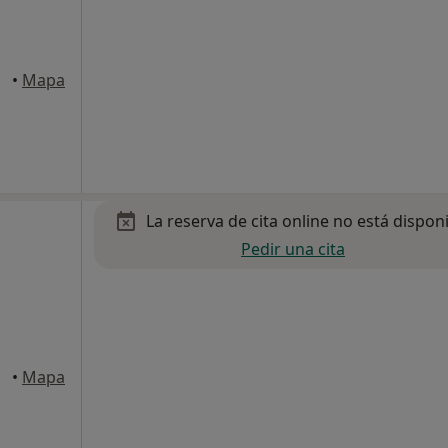
rida
•
Mapa
La reserva de cita online no está dispon
Pedir una cita
rida
•
Mapa