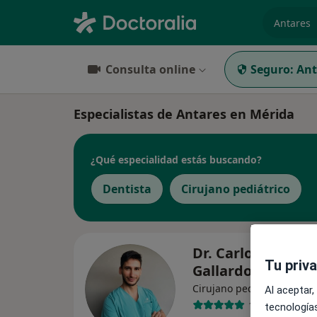
especiali
Consulta online
Seguro:
Ant
Especialistas de Antares en Mérida
¿Qué especialidad estás buscando?
Dentista
Cirujano pediátrico
Dr. Carlos Cadava
Tu priv
Gallardo
·
Ver
Cirujano pediátrico
Al aceptar,
147 opiniones
tecnologías