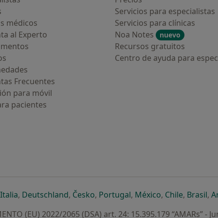
s
Servicios para especialistas
s médicos
Servicios para clínicas
ta al Experto
Noa Notes
nuevo
amentos
Recursos gratuitos
os
Centro de ayuda para especi
medades
tas Frecuentes
ión para móvil
ara pacientes
ueva pestaña
en una nueva pestaña
e abre en una nueva pestaña
se abre en una nueva pestaña
se abre en una nueva pestaña
se abre en una nueva pestaña
se abre en una nueva p
se abre en una
se abre e
se
Italia
,
Deutschland
,
Česko
,
Portugal
,
México
,
Chile
,
Brasil
,
A
NTO (EU) 2022/2065 (DSA) art. 24: 15.395.179 “AMARs” - Ju