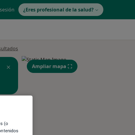
 sesión
¿Eres profesional de la salud?
sultados
Ampliar mapa
ne.
es (o
contenidos