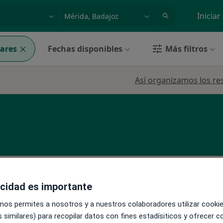
dad, enfermedad o nombre
p. ej. Madrid
Iniciar
ares
Fechas disponibles
Más filtros
Así organizamos los re
Esta dirección no tiene calendario onli
l
acidad es importante
Ver direcciones con calendario online
 más
 nos permites a nosotros y a nuestros colaboradores utilizar cooki
 similares) para recopilar datos con fines estadísiticos y ofrecer 