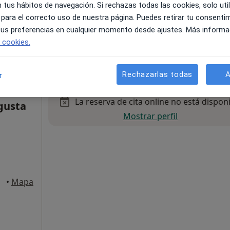
 tus hábitos de navegación. Si rechazas todas las cookies, solo uti
 para el correcto uso de nuestra página. Puedes retirar tu consenti
 tus preferencias en cualquier momento desde ajustes. Más informa
e cookies.
Rechazarlas todas
A
r
La reserva de cita online no está dispon
gusta
Mostrar perfil
rida
•
Mapa