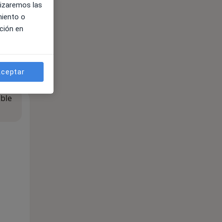
lizaremos las
miento o
ción en
ceptar
ible