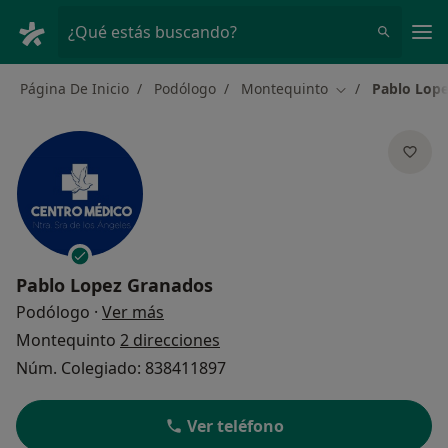
Men
¿Qué estás buscando?
Página De Inicio
Podólogo
Montequinto
Pablo Lop
Cambiar de ciud
Pablo Lopez Granados
sobre las especializaciones
Podólogo
·
Ver más
Montequinto
2 direcciones
Núm. Colegiado: 838411897
Ver teléfono