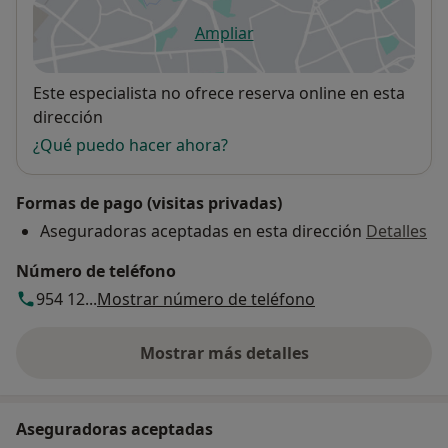
Ampliar
se abre en una nueva pestañ
Disponibilidad
Este especialista no ofrece reserva online en esta
dirección
¿Qué puedo hacer ahora?
Formas de pago (visitas privadas)
Aseguradoras aceptadas en esta dirección
Detalles
Número de teléfono
954 12...
Mostrar número de teléfono
Mostrar más detalles
sobre la dirección
Aseguradoras aceptadas