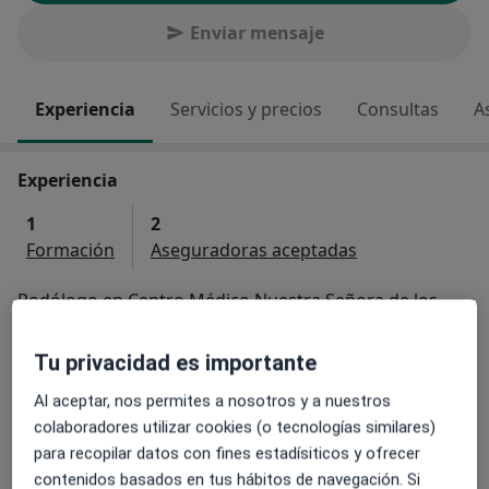
Enviar mensaje
Experiencia
Servicios y precios
Consultas
A
Experiencia
1
2
Formación
Aseguradoras aceptadas
Podólogo en Centro Médico Nuestra Señora de los
Ángeles
Tu privacidad es importante
Especialista en:
Posturología
Al aceptar, nos permites a nosotros y a nuestros
colaboradores utilizar cookies (o tecnologías similares)
Principales enfermedades tratadas
para recopilar datos con fines estadísiticos y ofrecer
Callos y callosidades (Quiropodia)
contenidos basados en tus hábitos de navegación. Si