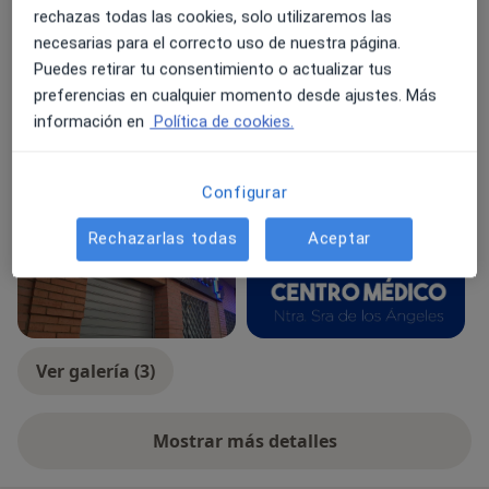
Uña del pie encarnada
Pie plano
Metatarsalgia
rechazas todas las cookies, solo utilizaremos las
a11y_sr_more_diseases
Fascitis plantar
+5
necesarias para el correcto uso de nuestra página.
Puedes retirar tu consentimiento o actualizar tus
Tipos de consulta
preferencias en cualquier momento desde ajustes. Más
Presencial
Ver direcciones (1)
información en
Política de cookies.
Fotos y vídeos
Configurar
Rechazarlas todas
Aceptar
Ver galería (3)
Mostrar más detalles
sobre la experiencia