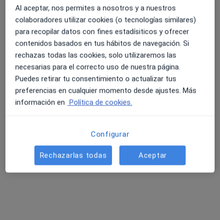
15 opiniones
Al aceptar, nos permites a nosotros y a nuestros
Carrer Pere III, 41, Figueres
•
Mapa
colaboradores utilizar cookies (o tecnologías similares)
Clínica Santa Creu
para recopilar datos con fines estadísiticos y ofrecer
4.6 y 4.8 de valoración media en Google Play y Apple
Acepta Generali Seguros
contenidos basados en tus hábitos de navegación. Si
Store
rechazas todas las cookies, solo utilizaremos las
Este especialista no ofrece reserva de cita online en esta dirección.
necesarias para el correcto uso de nuestra página.
Puedes retirar tu consentimiento o actualizar tus
Pedir una cita
preferencias en cualquier momento desde ajustes. Más
información en
Política de cookies.
Configurar
Rechazarlas todas
Aceptar
Clínica Santa Creu
·
Ver más
Pediatra, Alergólogo, Analista clínico
5 opiniones