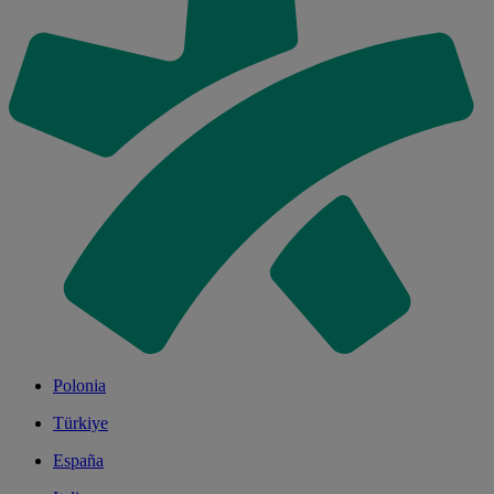
Polonia
Türkiye
España