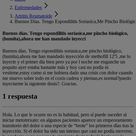
Enfermedades
Artritis Reumatoide
Buenos Días. Tengo Espondilitis Soriasica,Me Pincho Biológ
Buenos días. Tengo espondilitis soriasica,me pincho biológico,
(humita),ahora me han mandado inyecci
Buenos días. Tengo espondilitis soriasica,me pincho biológico,
(humita),ahora me han mandado inyección de methofill 12'5 ,me lo
inyecte y el primer día bien pero ya por l noche me enganche un
poquito ayer estaba bastante más y hoy casi no podía ni
vestirme,estoy como si me hubiera dado una crisis con dolor cuando
me muevo sobre todo en el coxis cadera y piernas,es normal?puedo
inyectarme la siguiente dosis?. Gracias.
1 respuesta
Hola. Lo que le ocurre no es lo habitual, pero sí puede suceder al
iniciar metotrexato: en algunos pacientes aparece un empeoramiento
transitorio del dolor o una especie de “brote” los primeros días tras la
inyección. Si el dolor ha sido tan intenso que casi no podía moverse,