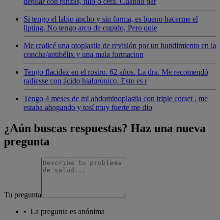
depilar con pinzas, hilo o cera. Cuando par
Si tengo el labio ancho y sin forma, es bueno hacerme el
lipting. No tengo arco de cupido, Pero quie
Me realicé una otoplastia de revisión por un hundimiento en la
concha/antihélix y una mala formacion
Tengo flacidez en el rostro. 62 años. La dra. Me recomendó
radiesse con ácido hialuronico. Esto es r
Tengo 4 meses de mi abdominoplastia con triple corset , me
estaba ahogando y tosí muy fuerte me dio
¿Aún buscas respuestas? Haz una nueva
pregunta
Tu pregunta
•
La pregunta es anónima