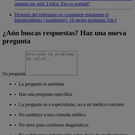
semana me subí 3 kilos. Eso es normal?
Después del embarazo no consiguen regularme el
hipotiroidismo ( hashimoto). 16 meses postparto.Tsh e
¿Aún buscas respuestas? Haz una nueva
pregunta
Tu pregunta
•
La pregunta es anónima
•
Haz una pregunta específica
•
La pregunta va a especialistas, no a un médico concreto
•
No sustituye a una consulta médica
•
No sirve para confirmar diagnósticos