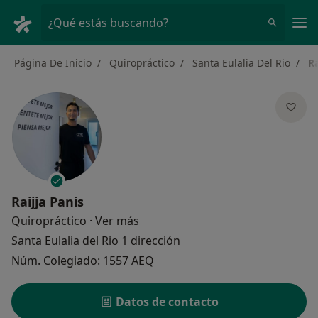
Men
¿Qué estás buscando?
Página De Inicio
Quiropráctico
Santa Eulalia Del Rio
Ra
Raijja Panis
sobre las especializaciones
Quiropráctico
·
Ver más
Santa Eulalia del Rio
1 dirección
Núm. Colegiado: 1557 AEQ
Datos de contacto