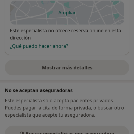
Ampliar
se abre en una nueva pestañ
Disponibilidad
Este especialista no ofrece reserva online en esta
dirección
¿Qué puedo hacer ahora?
Mostrar más detalles
sobre la dirección
No se aceptan aseguradoras
Este especialista solo acepta pacientes privados.
Puedes pagar la cita de forma privada, o buscar otro
especialista que acepte tu aseguradora.
Buscar especialistas por aseguradora