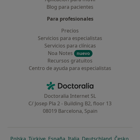
Blog para pacientes
Para profesionales
Precios
Servicios para especialistas
Servicios para clínicas
Noa Notes
nuevo
Recursos gratuitos
Centro de ayuda para especialistas
Contacto
Doctoralia - Página de inicio
Doctoralia Internet SL
C/ Josep Pla 2 - Building B2, floor 13
08019 Barcelona, Spain
se abre en una nueva pestaña
se abre en una nueva pestaña
se abre en una nueva pestaña
se abre en una nueva pes
se abre en 
se a
Polska
,
Türkiye
,
España
,
Italia
,
Deutschland
,
Česko
,