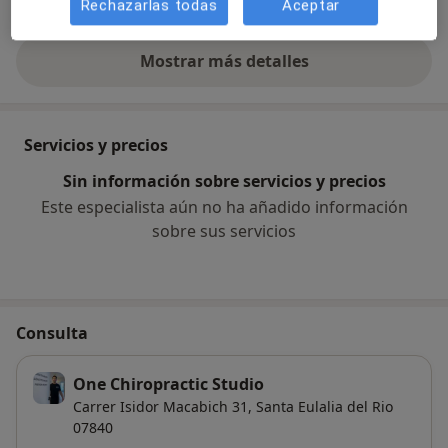
Rechazarlas todas
Aceptar
Técnica sacro-occipital
Mostrar más detalles
sobre la experiencia
Servicios y precios
Sin información sobre servicios y precios
Este especialista aún no ha añadido información
sobre sus servicios
Consulta
One Chiropractic Studio
Carrer Isidor Macabich 31,
Santa Eulalia del Rio
07840