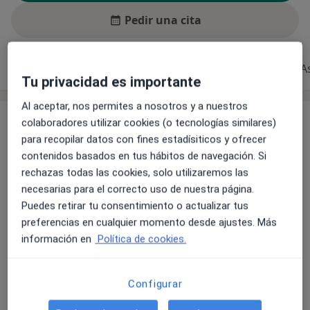
Pedir una cita
Experiencia
Servicios y precios
Consultas
A
Tu privacidad es importante
Al aceptar, nos permites a nosotros y a nuestros
Experiencia
colaboradores utilizar cookies (o tecnologías similares)
para recopilar datos con fines estadísiticos y ofrecer
A los 15 años, la vida de Raijja cambió tras sufrir un
contenidos basados en tus hábitos de navegación. Si
grave accidente de moto en Ibiza. La quiropráctica fue
rechazas todas las cookies, solo utilizaremos las
clave en su recuperación, despertando su vocación
necesarias para el correcto uso de nuestra página.
por ayudar a otros a recuperar su salud y vitalidad.
Puedes retirar tu consentimiento o actualizar tus
Tras obtener su Máster en Quiropráctica en 2019 y
preferencias en cualquier momento desde ajustes. Más
ejercer en distintos países de Europa, actualmente es
información en
Política de cookies.
cofundador de One Chiropractic Studio Ibiza junto a
su pareja Levi, donde promueve el bienestar y la salud
Sobre mí
ver más
natural.
Configurar
Especialista en: