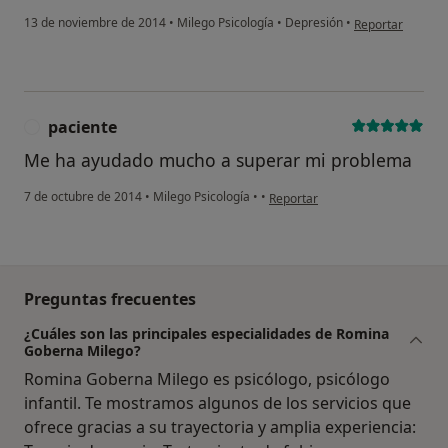
en opinión del u
13 de noviembre de 2014
•
Milego Psicología
•
Depresión
•
Reportar
paciente
P
Me ha ayudado mucho a superar mi problema
en opinión del usuario paciente
7 de octubre de 2014
•
Milego Psicología
•
•
Reportar
Preguntas frecuentes
¿Cuáles son las principales especialidades de Romina
Goberna Milego?
Romina Goberna Milego es psicólogo, psicólogo
infantil. Te mostramos algunos de los servicios que
ofrece gracias a su trayectoria y amplia experiencia: