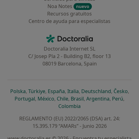
Noa Notes
nuevo
Recursos gratuitos
Centro de ayuda para especialistas
Contacto
Doctoralia - Página de inicio
Doctoralia Internet SL
C/ Josep Pla 2 - Building B2, floor 13
08019 Barcelona, Spain
se abre en una nueva pestaña
se abre en una nueva pestaña
se abre en una nueva pestaña
se abre en una nueva pes
se abre en 
se a
Polska
,
Türkiye
,
España
,
Italia
,
Deutschland
,
Česko
,
se abre en una nueva pestaña
se abre en una nueva pestaña
se abre en una nueva pestaña
se abre en una nueva p
se abre en 
se abr
Portugal
,
México
,
Chile
,
Brasil
,
Argentina
,
Perú
,
se abre en una nueva pe
Colombia
REGLAMENTO (EU) 2022/2065 (DSA) art. 24:
15.395.179 “AMARs” - Junio 2026
www.doctoralia.es © 2026 - Encuentra tu especialista