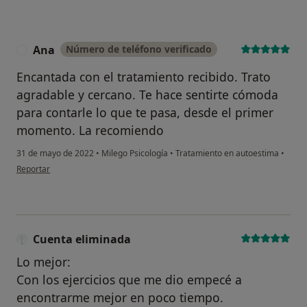
Ana
Número de teléfono verificado
A
Encantada con el tratamiento recibido. Trato
agradable y cercano. Te hace sentirte cómoda
para contarle lo que te pasa, desde el primer
momento. La recomiendo
31 de mayo de 2022
•
Milego Psicología
•
Tratamiento en autoestima
•
en opinión del usuario Ana
Reportar
Cuenta eliminada
Lo mejor:
Con los ejercicios que me dio empecé a
encontrarme mejor en poco tiempo.