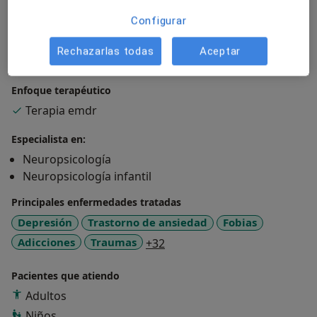
Mi objetivo es ayudarte a recuperar el equilibrio,
comprenderte mejor y construir una vida con mayor
Configurar
bienestar emocional.
Rechazarlas todas
Aceptar
Sobre mí
ver más
Enfoque terapéutico
Terapia emdr
Especialista en:
Neuropsicología
Neuropsicología infantil
Principales enfermedades tratadas
Depresión
Trastorno de ansiedad
Fobias
a11y_sr_more_diseases
Adicciones
Traumas
+32
Pacientes que atiendo
Adultos
Niños