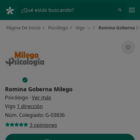
Men
¿Qué estás buscando?
Página De Inicio
Psicólogo
Vigo
Romina Goberna M
Cambiar de ciudad
Romina Goberna Milego
sobre las especializaciones
Psicólogo
·
Ver más
Vigo
1 dirección
Núm. Colegiado: G-03836
3 opiniones