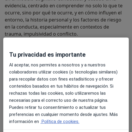
evidencia, centrado en comprender no solo lo que te
ocurre, sino por qué te ocurre, y en cómo influyen el
entorno, la historia personal y los factores de riesgo
en la conducta, especialmente en contextos de
trauma, impulsividad o conflicto.
Realizo evaluación y tratamiento neuropsicológico en
adultos y población infantil, abordando dificultades en
Tu privacidad es importante
memoria, atención, aprendizaje, funciones ejecutivas,
Al aceptar, nos permites a nosotros y a nuestros
daño cerebral, deterioro cognitivo y secuelas
colaboradores utilizar cookies (o tecnologías similares)
neurológicas, así como neurodivergencias y altas
para recopilar datos con fines estadísiticos y ofrecer
capacidades.
contenidos basados en tus hábitos de navegación. Si
Acompaño a personas con ansiedad, dificultades
rechazas todas las cookies, solo utilizaremos las
emocionales, problemas de conducta, experiencias
necesarias para el correcto uso de nuestra página.
traumáticas, adicciones o situaciones de alta carga
Puedes retirar tu consentimiento o actualizar tus
emocional, adaptando cada intervención a la historia y
preferencias en cualquier momento desde ajustes. Más
necesidades de cada paciente.
información en
Política de cookies.