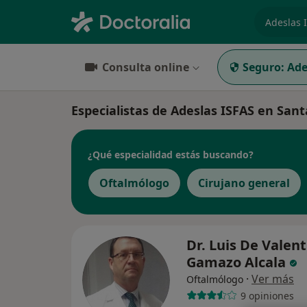
especiali
Consulta online
Seguro:
Ade
Especialistas de Adeslas ISFAS en San
¿Qué especialidad estás buscando?
Oftalmólogo
Cirujano general
Dr. Luis De Valent
Gamazo Alcala
·
Ver más
Oftalmólogo
9 opiniones