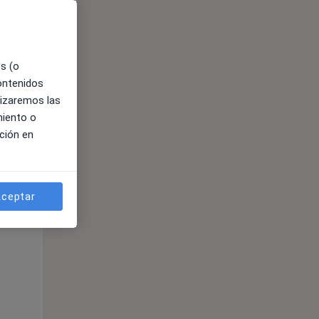
es (o
contenidos
lizaremos las
miento o
ción en
ible
ceptar