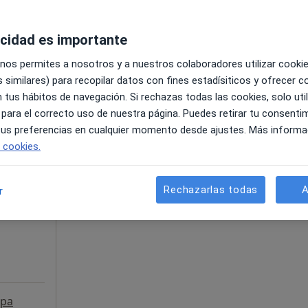
acidad es importante
 nos permites a nosotros y a nuestros colaboradores utilizar cooki
 similares) para recopilar datos con fines estadísiticos y ofrecer 
 tus hábitos de navegación. Si rechazas todas las cookies, solo uti
 para el correcto uso de nuestra página. Puedes retirar tu consenti
 tus preferencias en cualquier momento desde ajustes. Más informa
La reserva de cita online no está dispon
e cookies.
 Antón
Pedir una cita
Rechazarlas todas
A
r
pa