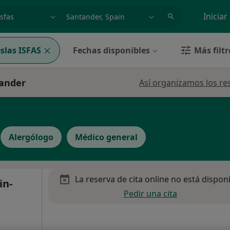
dad, enfermedad o nombre
p. ej. Madrid
Iniciar
slas ISFAS
Fechas disponibles
Más filtr
tander
Así organizamos los re
Alergólogo
Médico general
La reserva de cita online no está dispon
in-
Pedir una cita