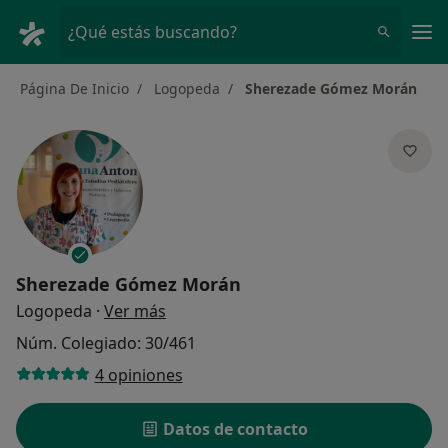
Men
¿Qué estás buscando?
Página De Inicio
Logopeda
Sherezade Gómez Morán
Sherezade Gómez Morán
sobre las especializaciones
Logopeda
·
Ver más
Núm. Colegiado: 30/461
4 opiniones
Datos de contacto