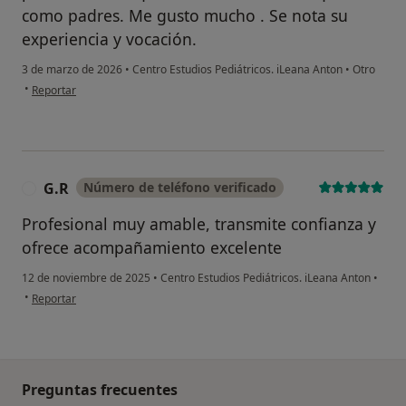
como padres. Me gusto mucho . Se nota su
experiencia y vocación.
3 de marzo de 2026
•
Centro Estudios Pediátricos. iLeana Anton
•
Otro
en opinión del usuario FR
•
Reportar
G.R
Número de teléfono verificado
G
Profesional muy amable, transmite confianza y
ofrece acompañamiento excelente
12 de noviembre de 2025
•
Centro Estudios Pediátricos. iLeana Anton
•
en opinión del usuario G.R
•
Reportar
Preguntas frecuentes