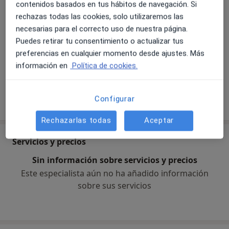
contenidos basados en tus hábitos de navegación. Si
Atención temprana
Creo en la
comunicación como un puente hacia la
rechazas todas las cookies, solo utilizaremos las
Autismo
autonomía, la conexión y la calidad de vida
.
necesarias para el correcto uso de nuestra página.
Principales enfermedades tratadas
Puedes retirar tu consentimiento o actualizar tus
Deficiencia articulatoria
Déficit cognitivo
preferencias en cualquier momento desde ajustes. Más
a11y_sr_
Deglución atípica
Disartria
Disfemia
+32
información en
Política de cookies.
Mostrar más detalles
Configurar
sobre la experiencia
Rechazarlas todas
Aceptar
Servicios y precios
Sin información sobre servicios y precios
Este especialista aún no ha añadido información
sobre sus servicios