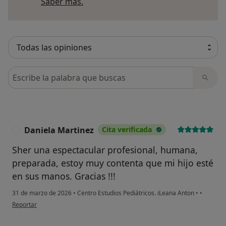
Más información sobre opiniones
Saber más.
Busca en opiniones
Daniela Martinez
Cita verificada
D
Sher una espectacular profesional, humana,
preparada, estoy muy contenta que mi hijo esté
en sus manos. Gracias !!!
31 de marzo de 2026
•
Centro Estudios Pediátricos. iLeana Anton
•
•
en opinión del usuario Daniela Martinez
Reportar