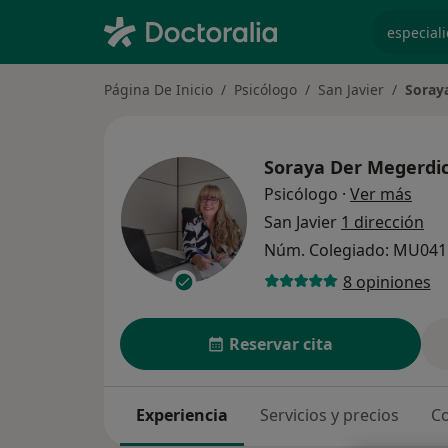
especiali
Página De Inicio
Psicólogo
San Javier
Soray
Soraya Der Megerdi
sobr
Psicólogo
·
Ver más
San Javier
1 dirección
Núm. Colegiado: MU041
8 opiniones
Reservar cita
Experiencia
Servicios y precios
Co