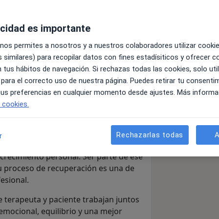
acidad es importante
arte fundamental de mi vida durante
 nos permites a nosotros y a nuestros colaboradores utilizar cooki
icamente a mis pacientes es una de
 similares) para recopilar datos con fines estadísiticos y ofrecer 
 tus hábitos de navegación. Si rechazas todas las cookies, solo uti
r a personas atravesando situaciones
 para el correcto uso de nuestra página. Puedes retirar tu consenti
chas veces, les impiden avanzar y
 tus preferencias en cualquier momento desde ajustes. Más informa
tigo del profundo dolor emocional que
e cookies.
ernos, así como de las heridas no
reas de la vida.
Rechazarlas todas
A
r
sesión tras sesión, el proceso
 crecimiento personal. Ser parte de ese
u proceso de recuperación es una de
esional.
terapeuta y paciente trabajan juntos
emocional, equilibrio y una mejor