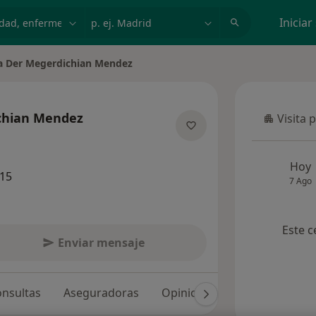
dad, enfermedad o nombre
p. ej. Madrid
Iniciar
a Der Megerdichian Mendez
chian Mendez
Visita 
Visita p
e las especializaciones
Hoy
15
7 Ago
Este c
Enviar mensaje
nsultas
Aseguradoras
Opiniones (8)