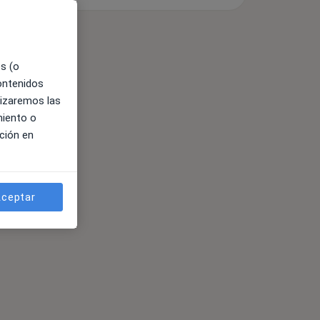
es (o
contenidos
lizaremos las
miento o
ción en
ceptar