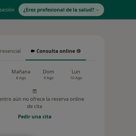
 sesión
¿Eres profesional de la salud?
presencial
Consulta online
resencial
Consulta online
Mañana
Dom
Lun
Mar
Mié
8 Ago
9 Ago
10 Ago
11 Ago
12 Ag
entro aún no ofrece la reserva online
de cita
Pedir una cita