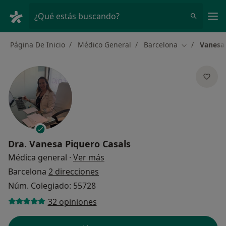
Men
¿Qué estás buscando?
Página De Inicio
Médico General
Barcelona
Vanesa 
Cambiar de 
Dra.
Vanesa Piquero Casals
sobre las especializaciones
Médica general
·
Ver más
Barcelona
2 direcciones
Núm. Colegiado: 55728
32 opiniones