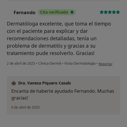
Fernando
Cita verificada
F
Dermatóloga excelente, que toma el tiempo
con el paciente para explicar y dar
recomendaciones detalladas, tenía un
problema de dermatitis y gracias a su
tratamiento pude resolverlo. Gracias!
en opinión del us
2 de abril de 2025
•
Clinica Dermik
•
Visita Dermatología
•
Reportar
Dra. Vanesa Piquero Casals
Encanta de haberte ayudado Fernando. Muchas
gracias!
6 de abril de 2025