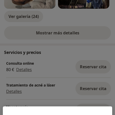
Ver galería (24)
Mostrar más detalles
sobre la experiencia
Servicios y precios
Consulta online
Reservar cita
80 €
Detalles
Tratamiento de acné a láser
Reservar cita
Detalles
Mesoterapia
Reservar cita
Detalles