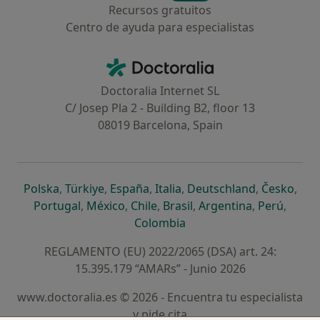
Recursos gratuitos
Centro de ayuda para especialistas
Contacto
Doctoralia - Página de inicio
Doctoralia Internet SL
C/ Josep Pla 2 - Building B2, floor 13
08019 Barcelona, Spain
se abre en una nueva pestaña
se abre en una nueva pestaña
se abre en una nueva pestaña
se abre en una nueva pes
se abre en 
se a
Polska
,
Türkiye
,
España
,
Italia
,
Deutschland
,
Česko
,
se abre en una nueva pestaña
se abre en una nueva pestaña
se abre en una nueva pestaña
se abre en una nueva p
se abre en 
se abr
Portugal
,
México
,
Chile
,
Brasil
,
Argentina
,
Perú
,
se abre en una nueva pe
Colombia
REGLAMENTO (EU) 2022/2065 (DSA) art. 24:
15.395.179 “AMARs” - Junio 2026
www.doctoralia.es © 2026 - Encuentra tu especialista
y pide cita