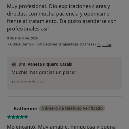
Muy profesional. Dio explicaciones claras y
directas, con mucha paciencia y optimismo
frente al tratamiento. Da gusto atenderse con
profesionales así!
8 de enero de 2026
en opinión del usua
•
Clinica Dermik
•
Infiltraciones terapéuticas cutáneas
•
Reportar
Dra. Vanesa Piquero Casals
Muchísimas gracias un placer
16 de enero de 2026
Katherine
Número de teléfono verificado
K
Me encantó. Muy amable, minuciosa y buena