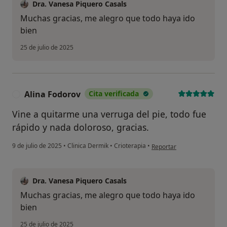
Dra. Vanesa Piquero Casals
Muchas gracias, me alegro que todo haya ido
bien
25 de julio de 2025
Alina Fodorov
Cita verificada
A
Vine a quitarme una verruga del pie, todo fue
rápido y nada doloroso, gracias.
en opinión del usuario Ali
9 de julio de 2025
•
Clinica Dermik
•
Crioterapia
•
Reportar
Dra. Vanesa Piquero Casals
Muchas gracias, me alegro que todo haya ido
bien
25 de julio de 2025