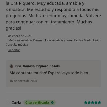
la Dra Piquero. Muy educada, amable y
simpatica. Me escucho y respondio a todas mis
preguntas. Me hizo sentir muy comoda. Volvere
para continuar con mi tratamiento. Muchas
gracias!
9 de enero de 2026
•
Medicina estética, Dermatología estética y Láser. Centre Medic AXA.
•
Consulta médica
en opinión del usuario Cristina
•
Reportar
Dra. Vanesa Piquero Casals
Me contenta mucho! Espero vaya todo bien.
16 de enero de 2026
Carla
Cita verificada
C