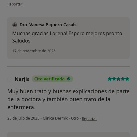
en opinión del usuario Lorena
Reportar
Dra. Vanesa Piquero Casals
Muchas gracias Lorena! Espero mejores pronto.
Saludos
17 de noviembre de 2025
Narjis
Cita verificada
N
Muy buen trato y buenas explicaciones de parte
de la doctora y también buen trato de la
enfermera.
en opinión del usuario Narjis
25 de julio de 2025
•
Clinica Dermik
•
Otro
•
Reportar