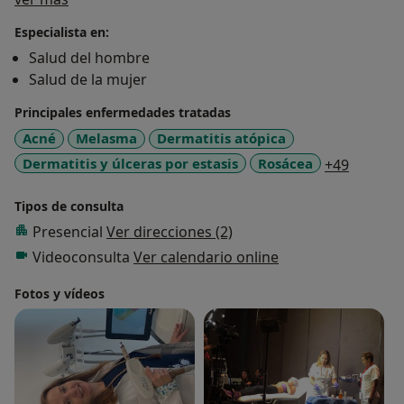
Especialista en:
Salud del hombre
Salud de la mujer
Principales enfermedades tratadas
Acné
Melasma
Dermatitis atópica
a11y_sr
Dermatitis y úlceras por estasis
Rosácea
+49
Tipos de consulta
Presencial
Ver direcciones (2)
Videoconsulta
Ver calendario online
Fotos y vídeos