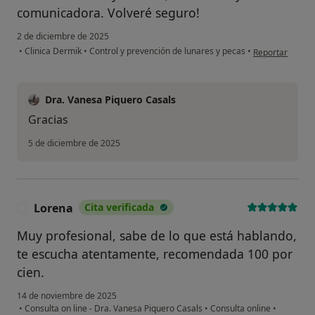
comunicadora. Volveré seguro!
2 de diciembre de 2025
en opinión del 
•
Clinica Dermik
•
Control y prevención de lunares y pecas
•
Reportar
Dra. Vanesa Piquero Casals
Gracias
5 de diciembre de 2025
Lorena
Cita verificada
L
Muy profesional, sabe de lo que está hablando,
te escucha atentamente, recomendada 100 por
cien.
14 de noviembre de 2025
•
Consulta on line - Dra. Vanesa Piquero Casals
•
Consulta online
•