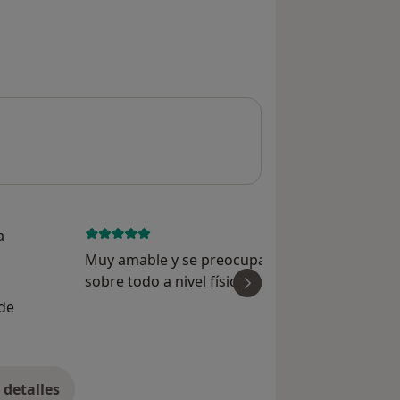
a
July 29, 
Muy amable y se preocupa por sus pacientes ;
sobre todo a nivel físico y mental
ver
 de
detalles
bre la experiencia