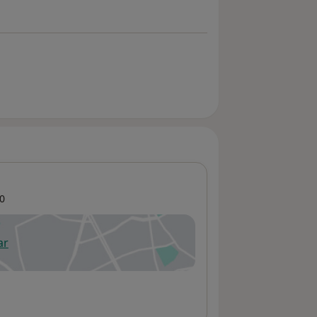
0
ar
 abre en una nueva pestaña