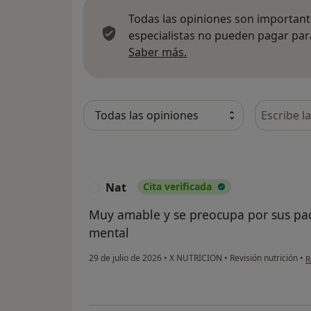
Todas las opiniones son importante
especialistas no pueden pagar para
Más información sobre
Saber más.
Busca en 
Nat
Cita verificada
N
Muy amable y se preocupa por sus pacie
mental
e
29 de julio de 2026
•
X NUTRICION
•
Revisión nutrición
•
R