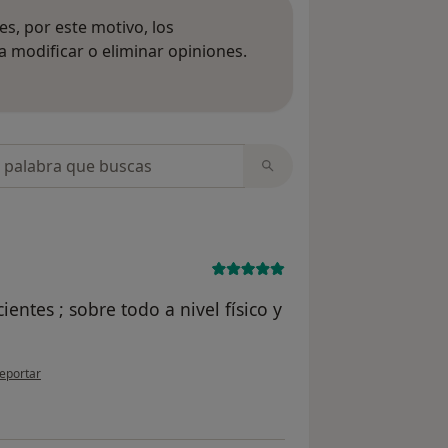
s, por este motivo, los
 modificar o eliminar opiniones.
 opiniones
opiniones
ntes ; sobre todo a nivel físico y
n opinión del usuario Nat
eportar