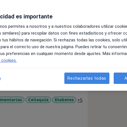
acidad es importante
 nos permites a nosotros y a nuestros colaboradores utilizar cooki
 similares) para recopilar datos con fines estadísiticos y ofrecer 
 tus hábitos de navegación. Si rechazas todas las cookies, solo uti
prioridad.
 para el correcto uso de nuestra página. Puedes retirar tu consenti
 tus preferencias en cualquier momento desde ajustes. Más informa
e cookies.
Rechazarlas todas
A
r
a11y_sr_more_disea
imentarias
Celiaquía
Diabetes
+5