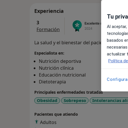
Experiencia
Tu priv
3
Al aceptar,
Formación
tecnologías
basados en
La salud y el bienestar del paciente son mi 
necesarias
Especialista en:
actualizar
Nutrición deportiva
Política d
Nutrición clínica
Educación nutricional
Configura
Dietoterapia
Principales enfermedades tratadas
Obesidad
Sobrepeso
Intolerancias al
Pacientes que atiendo
Adultos