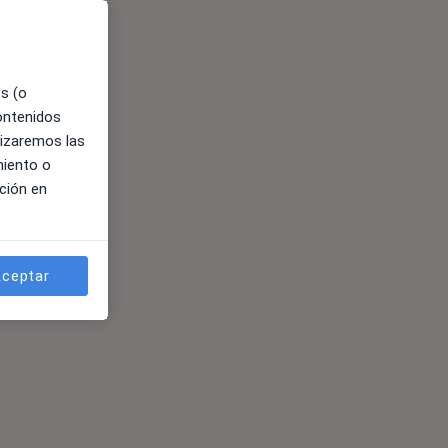
es (o
contenidos
lizaremos las
miento o
ción en
ceptar
ses