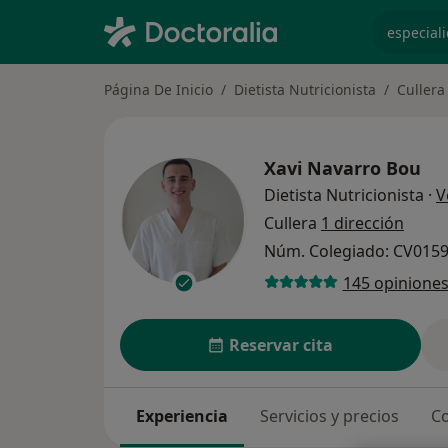
especiali
Página De Inicio
Dietista Nutricionista
Cullera
Xavi Navarro Bou
Dietista Nutricionista
·
V
Cullera
1 dirección
Núm. Colegiado: CV015
145 opinione
Reservar cita
Experiencia
Servicios y precios
Co