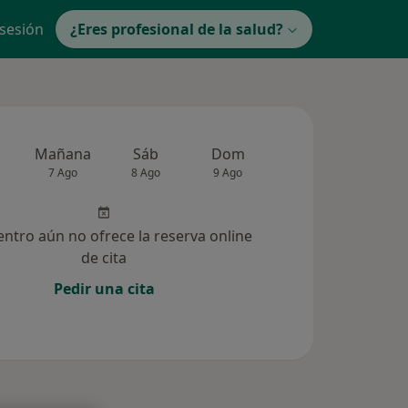
 sesión
¿Eres profesional de la salud?
Mañana
Sáb
Dom
Lun
Mar
7 Ago
8 Ago
9 Ago
10 Ago
11 Ag
entro aún no ofrece la reserva online
de cita
Pedir una cita