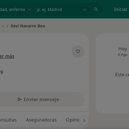
dad, enfermedad o nombre
p. ej. Madrid
Iniciar
Xavi Navarro Bou
Cambiar de ciudad
Hoy
6 Ago
sobre las especializaciones
er más
99
Este c
s
Enviar mensaje
nsultas
Aseguradoras
Opiniones (145)