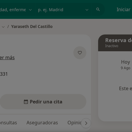
dad, enfermedad o nombre
p. ej. Madrid
Iniciar
Yaraseth Del Castillo
Cambiar de ciudad
Reserva de
Inactivo
sobre las especializaciones
er más
Hoy
9 Ago
1331
Este 
Pedir una cita
nsultas
Aseguradoras
Opiniones (6)