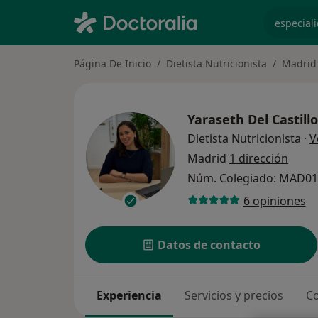
especiali
Página De Inicio
Dietista Nutricionista
Madrid
Yaraseth Del Castillo
Dietista Nutricionista
·
V
Madrid
1 dirección
Núm. Colegiado: MAD0
6 opiniones
Datos de contacto
Experiencia
Servicios y precios
Co