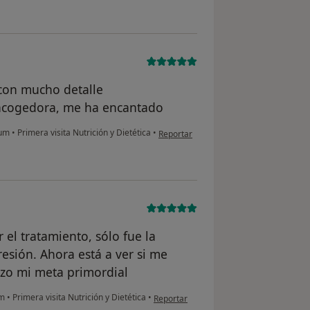
con mucho detalle
y acogedora, me ha encantado
en opinión del usuario Javier N. Moreno
lum
•
Primera visita Nutrición y Dietética
•
Reportar
el tratamiento, sólo fue la
esión. Ahora está a ver si me
nzo mi meta primordial
en opinión del usuario Inés
um
•
Primera visita Nutrición y Dietética
•
Reportar