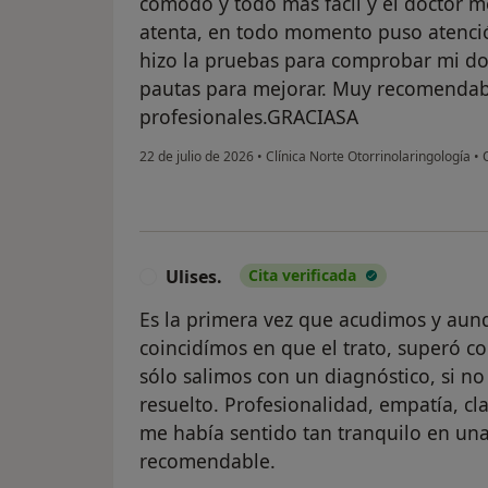
cómodo y todo más fácil y el doctor 
atenta, en todo momento puso atenci
hizo la pruebas para comprobar mi do
pautas para mejorar. Muy recomenda
profesionales.GRACIASA
22 de julio de 2026
•
Clínica Norte Otorrinolaringología
•
O
Ulises.
Cita verificada
U
Es la primera vez que acudimos y aunq
coincidímos en que el trato, superó co
sólo salimos con un diagnóstico, si n
resuelto. Profesionalidad, empatía, c
me había sentido tan tranquilo en un
recomendable.