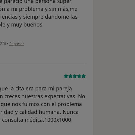
me pareció una persona súper
ón a mi problema y sin más,me
lencias y siempre dandome las
ble y muy buenos
en opinión del usuario Ayoze
tro
•
Reportar
ue la cita era para mi pareja
n creces nuestras expectativas. No
o que nos fuimos con el problema
laridad y calidad humana. Nunca
a consulta médica.1000x1000