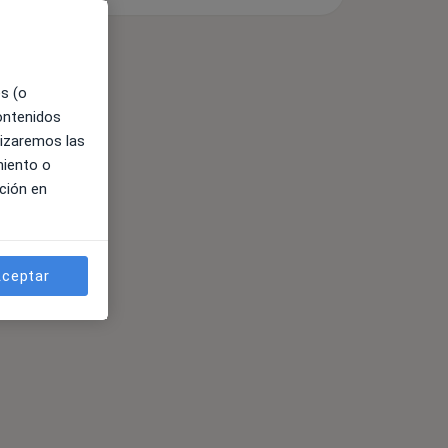
es (o
contenidos
lizaremos las
miento o
ción en
ceptar