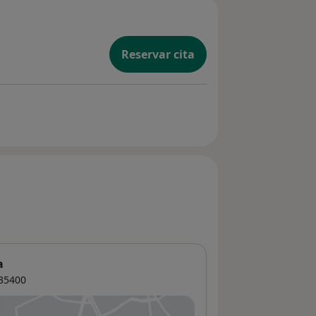
Reservar cita
a
35400