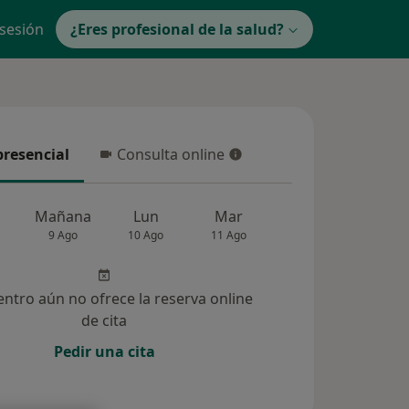
 sesión
¿Eres profesional de la salud?
presencial
Consulta online
resencial
Consulta online
Mañana
Lun
Mar
Mié
Jue
9 Ago
10 Ago
11 Ago
12 Ago
13 Ag
entro aún no ofrece la reserva online
de cita
Pedir una cita