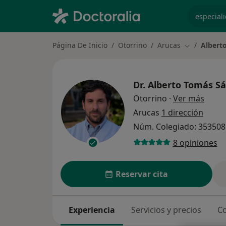
especiali
Página De Inicio
Otorrino
Arucas
Albert
Cambiar de 
Dr.
Alberto Tomás S
sobre
Otorrino
·
Ver más
Arucas
1 dirección
Núm. Colegiado: 35350
8 opiniones
Reservar cita
Experiencia
Servicios y precios
Co