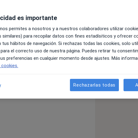
acidad es importante
 nos permites a nosotros y a nuestros colaboradores utilizar cooki
 similares) para recopilar datos con fines estadísiticos y ofrecer 
 tus hábitos de navegación. Si rechazas todas las cookies, solo uti
ía, formado y actualmente médico
 para el correcto uso de nuestra página. Puedes retirar tu consenti
an Canaria Doctor Negrín donde
 tus preferencias en cualquier momento desde ajustes. Más informa
ativa que compagino con mi actividad
e cookies.
ción continuada principalmente en
Rechazarlas todas
A
r