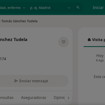
dad, enfermedad o nombre
p. ej. Madrid
Iniciar
o Tomás Sánchez Tudela
ciudad
ánchez Tudela
Visita 
Visita p
 las especializaciones
Hoy
8174
8 Ago
Este c
Enviar mensaje
nsultas
Aseguradoras
Opiniones (8)