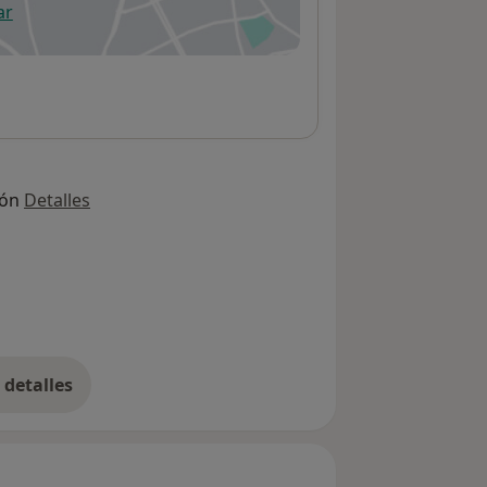
ar
 abre en una nueva pestaña
ión
Detalles
detalles
bre la dirección