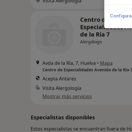
Visita Alergología
Configura
Centro de
Especialidades A
de la Ría 7
Alergólogo
Avda de la Ría, 7, Huelva
•
Mapa
Centro de Especialidades Avenida de la Ría 
Acepta Antares
Visita Alergología
Mostrar más servicios
Especialistas disponibles
Estos especialistas se encuentran fuera de H