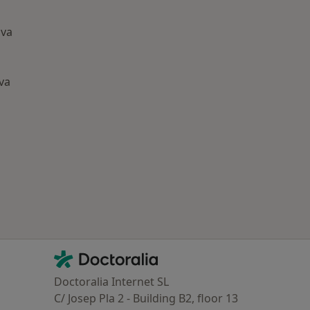
lva
va
ría: Enfermedades más tratadas
Contacto
Doctoralia - Página de inicio
Doctoralia Internet SL
C/ Josep Pla 2 - Building B2, floor 13