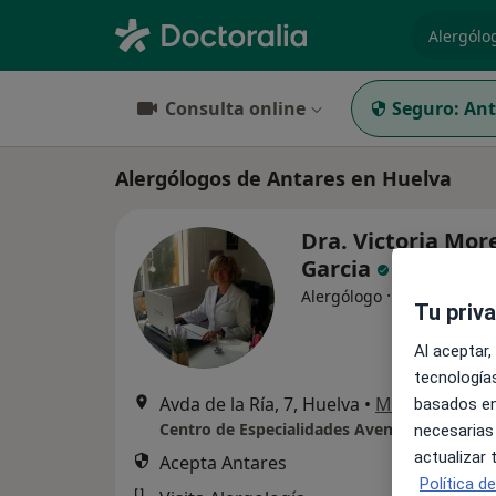
especiali
Consulta online
Seguro:
Ant
Alergólogos de Antares en Huelva
Dra. Victoria Mor
Garcia
·
Ver más
Alergólogo
Tu priv
Al aceptar,
tecnologías
Avda de la Ría, 7, Huelva
•
Mapa
basados en
Centro de Especialidades Avenida de la Ría 
necesarias
actualizar
Acepta Antares
Política d