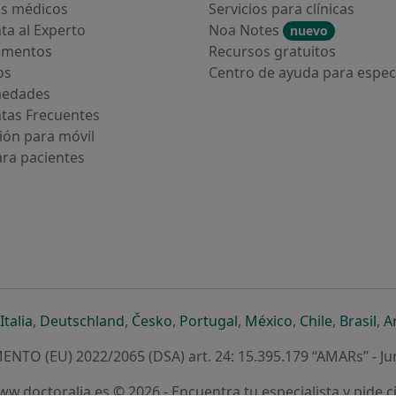
s médicos
Servicios para clínicas
ta al Experto
Noa Notes
nuevo
amentos
Recursos gratuitos
os
Centro de ayuda para especi
medades
tas Frecuentes
ión para móvil
ara pacientes
ueva pestaña
en una nueva pestaña
e abre en una nueva pestaña
se abre en una nueva pestaña
se abre en una nueva pestaña
se abre en una nueva pestaña
se abre en una nueva p
se abre en una
se abre e
se
Italia
,
Deutschland
,
Česko
,
Portugal
,
México
,
Chile
,
Brasil
,
A
NTO (EU) 2022/2065 (DSA) art. 24: 15.395.179 “AMARs” - Ju
w.doctoralia.es © 2026 - Encuentra tu especialista y pide c