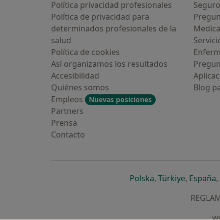
Política privacidad profesionales
Seguro
Política de privacidad para
Pregun
determinados profesionales de la
Medic
salud
Servici
Política de cookies
Enfer
Así organizamos los resultados
Pregun
Accesibilidad
Aplicac
Quiénes somos
Blog p
Empleos
Nuevas posiciones
Partners
Prensa
Contacto
se abre en una n
se abre 
s
Polska
,
Türkiye
,
España
,
REGLAME
ww