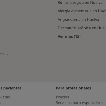
Rinitis alérgica en Huelva
Alergia alimentaria en Hue
Angioedema en Huelva
Dermatitis atópica en Huel
Ver más (15)
Más en esta catego
res
e ciudad
Cambiar de ciudad
os pacientes
Para profesionales
listas
Precios
s
Servicios para especialistas