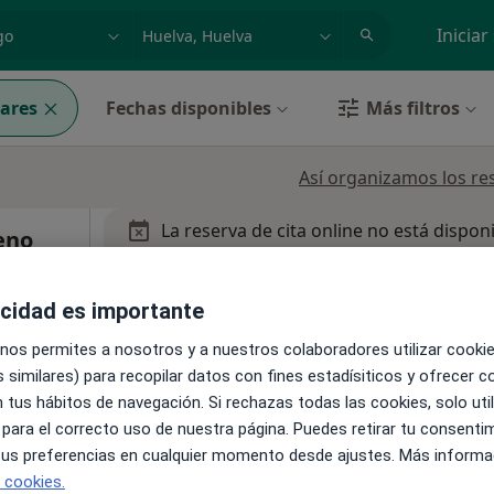
dad, enfermedad o nombre
p. ej. Madrid
Iniciar
ares
Fechas disponibles
Más filtros
Así organizamos los re
La reserva de cita online no está dispon
eno
Pedir una cita
acidad es importante
 nos permites a nosotros y a nuestros colaboradores utilizar cooki
 similares) para recopilar datos con fines estadísiticos y ofrecer 
 tus hábitos de navegación. Si rechazas todas las cookies, solo uti
7
 para el correcto uso de nuestra página. Puedes retirar tu consenti
 tus preferencias en cualquier momento desde ajustes. Más informa
e cookies.