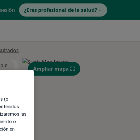
 sesión
¿Eres profesional de la salud?
sultados
ible
Ampliar mapa
es (o
contenidos
lizaremos las
miento o
ción en