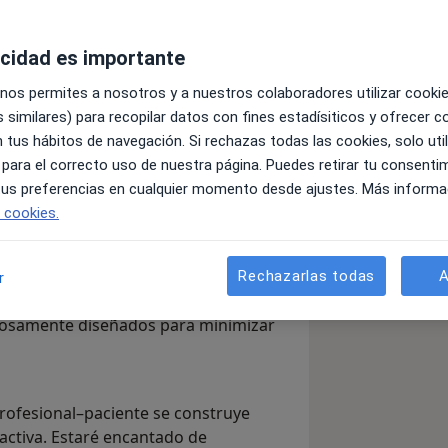
acidad es importante
 nos permites a nosotros y a nuestros colaboradores utilizar cooki
 similares) para recopilar datos con fines estadísiticos y ofrecer 
 tus hábitos de navegación. Si rechazas todas las cookies, solo uti
 formación en cirugía oral,
 para el correcto uso de nuestra página. Puedes retirar tu consenti
lizados y un doctorado. Mi compromiso
 tus preferencias en cualquier momento desde ajustes. Más informa
 excelencia, basada en técnicas
e cookies.
 comunicación transparente.
viva una experiencia lo más agradable,
Rechazarlas todas
A
r
combino un enfoque humano con
dosamente diseñados para minimizar
rofesional–paciente se construye
 activa. Estaré encantado de