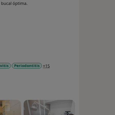
 bucal óptima.
a11y_sr_more_diseases
vitis
Periodontitis
+15