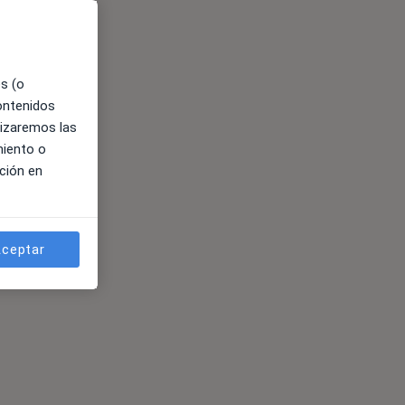
es (o
contenidos
lizaremos las
miento o
ción en
ceptar