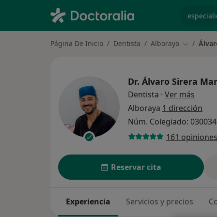
especiali
Página De Inicio
Dentista
Alboraya
Álvar
Cambiar d
Dr.
Álvaro Sirera Mar
sobre 
Dentista
·
Ver más
Alboraya
1 dirección
Núm. Colegiado: 03003
161 opinione
Reservar cita
Experiencia
Servicios y precios
Co