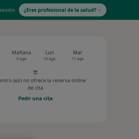
 sesión
¿Eres profesional de la salud?
Mañana
Lun
Mar
Mié
Jue
9 Ago
10 Ago
11 Ago
12 Ago
13 Ag
entro aún no ofrece la reserva online
de cita
Pedir una cita