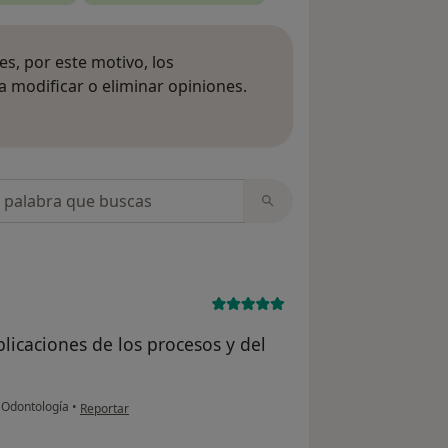
s, por este motivo, los
 modificar o eliminar opiniones.
 opiniones
opiniones
licaciones de los procesos y del
en opinión del usuario Lucía Díaz fim
 Odontología
•
Reportar