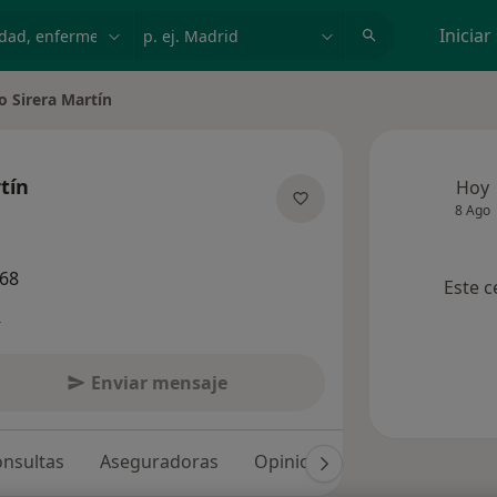
dad, enfermedad o nombre
p. ej. Madrid
Iniciar
o Sirera Martín
e ciudad
tín
Hoy
8 Ago
las especializaciones
468
Este c
s
Enviar mensaje
nsultas
Aseguradoras
Opiniones (161)