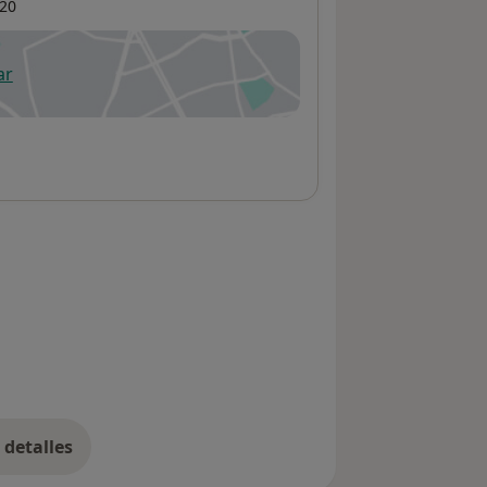
20
ar
 abre en una nueva pestaña
detalles
bre la dirección