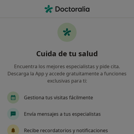
Men
Bruxismo • Alboraya, Valencia
Filtros
• 1
Seguro
Mapa
Especialistas en Bruxismo en Alboraya
Cuida de tu salud
Así organizamos los resultados
Encuentra los mejores especialistas y pide cita.
Descarga la App y accede gratuitamente a funciones
¿Qué especialidad estás buscando?
exclusivas para ti:
Dentista
Dentista infantil
Cirujano oral y
Gestiona tus visitas fácilmente
Envía mensajes a tus especialistas
Recibe recordatorios y notificaciones