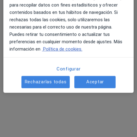
para recopilar datos con fines estadísiticos y ofrecer
Pedir una cita
contenidos basados en tus hábitos de navegación. Si
rechazas todas las cookies, solo utilizaremos las
necesarias para el correcto uso de nuestra página.
Puedes retirar tu consentimiento o actualizar tus
preferencias en cualquier momento desde ajustes. Más
información en
Política de cookies.
Configurar
Dra. Belén Martínez Carlón Reina
Rechazarlas todas
Aceptar
·
Ver más
Dentista
9 opiniones
Carrer Racó de Sant Llorenç 9, Alboraya
•
Mapa
Clínica Dental Dra Cortés
Primera visita informativa gratuita
Servicio gratuito
Este especialista no ofrece reserva de cita online en esta dirección.