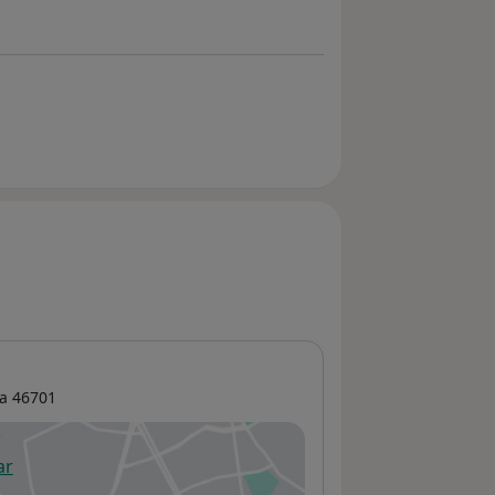
a
46701
ar
 abre en una nueva pestaña