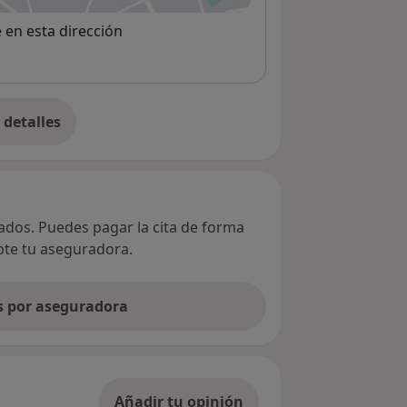
e en esta dirección
detalles
bre la dirección
vados. Puedes pagar la cita de forma
epte tu aseguradora.
as por aseguradora
Añadir tu opinión