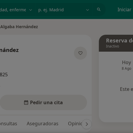
dad, enfermedad o nombre
p. ej. Madrid
Iniciar
 Algaba Hernández
de ciudad
Reserva de
Inactivo
rnández
re las especializaciones
Hoy
8 Ago
3825
s
Este 
Pedir una cita
nsultas
Aseguradoras
Opiniones (149)