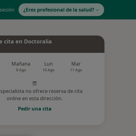
 sesión
¿Eres profesional de la salud?
 cita en Doctoralia
Mañana
Lun
Mar
Mié
Jue
9 Ago
10 Ago
11 Ago
12 Ago
13 Ag
especialista no ofrece reserva de cita
online en esta dirección.
Pedir una cita