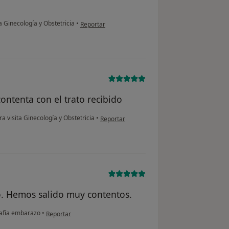
en opinión del usuario SMM
a Ginecología y Obstetricia
•
Reportar
contenta con el trato recibido
en opinión del usuario A,J
a visita Ginecología y Obstetricia
•
Reportar
o. Hemos salido muy contentos.
en opinión del usuario Sandra Oltra
afía embarazo
•
Reportar