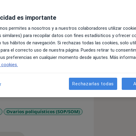
acidad es importante
uidar de la salud de la mujer en
 nos permites a nosotros y a nuestros colaboradores utilizar cooki
tención cercana, humana y
 similares) para recopilar datos con fines estadísiticos y ofrecer 
ianza donde cada paciente se sienta
 tus hábitos de navegación. Si rechazas todas las cookies, solo uti
alidad que merece.
 para el correcto uso de nuestra página. Puedes retirar tu consenti
 tus preferencias en cualquier momento desde ajustes. Más informa
e cookies.
Rechazarlas todas
A
r
Ovarios poliquísticos (SOP/SOM)
ses