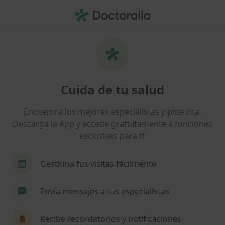
Men
¿Qué estás buscando?
Página De Inicio
Psicólogo Infantil
Ecija
Ana Álvarez
Cambiar de ciud
Cuida de tu salud
Encuentra los mejores especialistas y pide cita.
Descarga la App y accede gratuitamente a funciones
exclusivas para ti:
Ana Álvarez de los Corrales Lora-Villar
sobre las especializaciones
Psicóloga infantil
·
Ver más
Gestiona tus visitas fácilmente
Ecija
1 dirección
Núm. Colegiado: AN. 12268
Envía mensajes a tus especialistas
13 opiniones
Recibe recordatorios y notificaciones