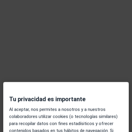
necesidades de cada uno.
Sobre mí
ver más
Especialista en:
Psicoeducación
Psicoterapia infantil
Pacientes que atiendo
Niños
Tipos de consulta
Presencial
Ver direcciones (1)
Mostrar más detalles
sobre la experiencia
Tu privacidad es importante
Al aceptar, nos permites a nosotros y a nuestros
colaboradores utilizar cookies (o tecnologías similares)
Servicios y precios
para recopilar datos con fines estadísiticos y ofrecer
Primera visita Psicología Infantil
contenidos basados en tus hábitos de navegación. Si