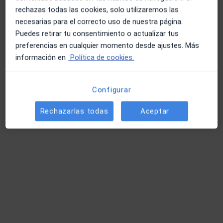
Reservar cita
50 €
Detalles
rechazas todas las cookies, solo utilizaremos las
necesarias para el correcto uso de nuestra página.
Puedes retirar tu consentimiento o actualizar tus
Terapia basada en Inteligencia
preferencias en cualquier momento desde ajustes. Más
Emocional
Reservar cita
50 €
Detalles
información en
Política de cookies.
Técnicas y estrategias de autoestima
Configurar
Reservar cita
50 €
Detalles
Rechazarlas todas
Aceptar
Tratamiento para trastornos
infanto-juveniles
Reservar cita
50 €
Detalles
Tratamiento para trastornos del
comportamiento infantil
Reservar cita
50 €
Detalles
+ 25 servicios