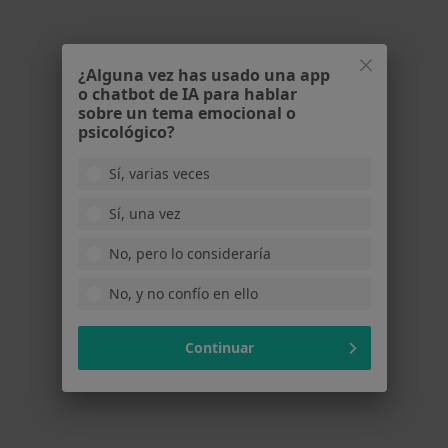
Miguel
Número de teléfono verificado
M
¿Alguna vez has usado una app
Una super profesional tanto en implicación
o chatbot de IA para hablar
como en dedicación a la cual le estamos muy
sobre un tema emocional o
agradecidos
psicológico?
14 de abril de 2026
Sí, varias veces
en opinión del us
•
Centro Médico N4
•
Visitas sucesivas Psicología Infantil
•
Reportar
Sí, una vez
Ana Álvarez de los Corrales Lora-Villar
No, pero lo consideraría
Muchísimas gracias por tus palabras Miguel,
No, y no confío en ello
trabajar con familias como vosotros es un
placer para mí.
Continuar
27 de abril de 2026