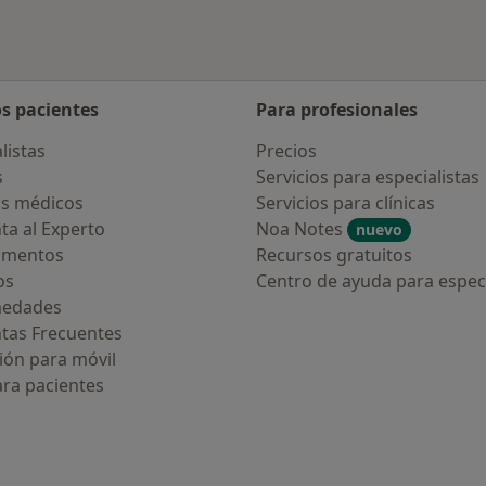
os pacientes
Para profesionales
listas
Precios
s
Servicios para especialistas
s médicos
Servicios para clínicas
ta al Experto
Noa Notes
nuevo
amentos
Recursos gratuitos
os
Centro de ayuda para especi
medades
tas Frecuentes
ión para móvil
ara pacientes