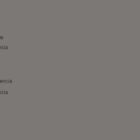
as
ncia
encia
ncia
ría: Enfermedades más tratadas