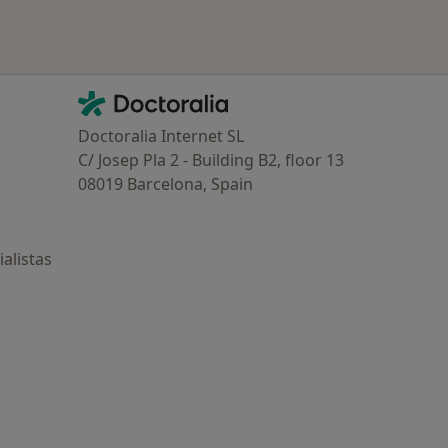
Contacto
Doctoralia - Página de inicio
Doctoralia Internet SL
C/ Josep Pla 2 - Building B2, floor 13
08019 Barcelona, Spain
alistas