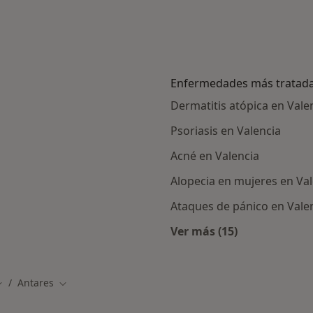
Enfermedades más tratad
Dermatitis atópica en Vale
Psoriasis en Valencia
Acné en Valencia
Alopecia en mujeres en Val
Ataques de pánico en Vale
Ver más (15)
alistas de Antares
Más en esta catego
Antares
udad
ambiar de ciudad
Cambiar de ciudad