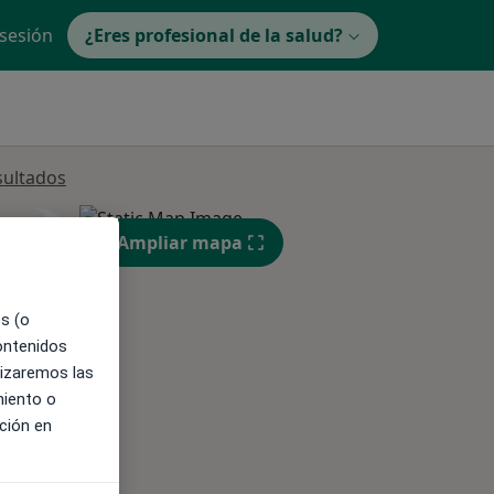
 sesión
¿Eres profesional de la salud?
sultados
ible
Ampliar mapa
es (o
contenidos
lizaremos las
miento o
ción en