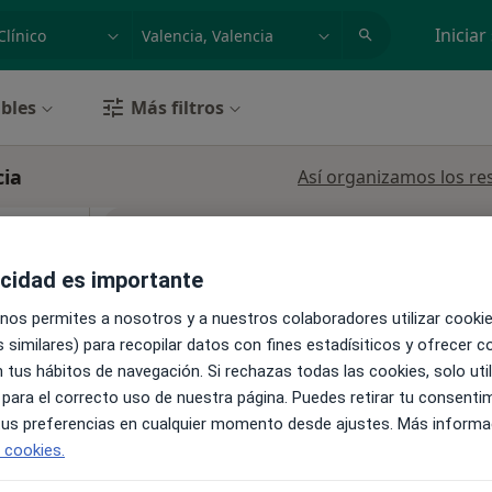
dad, enfermedad o nombre
p. ej. Madrid
Iniciar
bles
Más filtros
cia
Así organizamos los re
La reserva de cita online no está dispon
ca
Mostrar perfil
acidad es importante
o,
ás
 nos permites a nosotros y a nuestros colaboradores utilizar cooki
 similares) para recopilar datos con fines estadísiticos y ofrecer 
 tus hábitos de navegación. Si rechazas todas las cookies, solo uti
 para el correcto uso de nuestra página. Puedes retirar tu consenti
•
Mapa
 tus preferencias en cualquier momento desde ajustes. Más informa
e cookies.