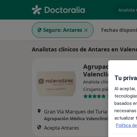
especiali
Seguro:
Antares
Fechas disponi
Analistas clínicos de Antares en Valen
Agrupación Médi
Valenclínic
Tu priv
Analista clínico, Cardiólog
·
Ver m
Al aceptar,
Cirujano plástico
tecnologías
597 opiniones
basados en
necesarias
Gran Vía Marques del Turia ,11, Valencia
actualizar
Agrupación Médica Valenclínic
Política d
Acepta Antares