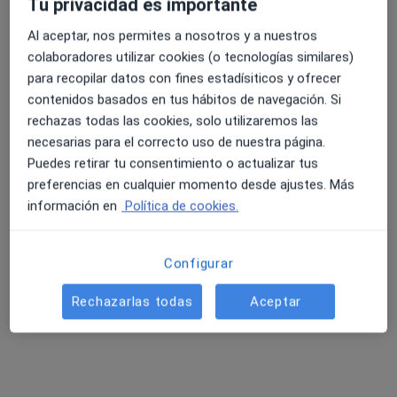
Tu privacidad es importante
56 opiniones
Al aceptar, nos permites a nosotros y a nuestros
Avenida Extremadura 5, Talavera de la Reina
•
Mapa
colaboradores utilizar cookies (o tecnologías similares)
4.6 y 4.8 de valoración media en Google Play y Apple
Hospital Parque Marazuela
para recopilar datos con fines estadísiticos y ofrecer
Store
Acepta ABANCA
contenidos basados en tus hábitos de navegación. Si
rechazas todas las cookies, solo utilizaremos las
Visita Angiología y Cirugía Vascular
necesarias para el correcto uso de nuestra página.
Este especialista no ofrece reserva de cita online en esta dirección.
Puedes retirar tu consentimiento o actualizar tus
preferencias en cualquier momento desde ajustes. Más
Pedir una cita
información en
Política de cookies.
Configurar
Rechazarlas todas
Aceptar