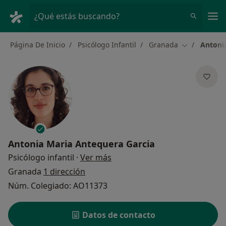
Men
¿Qué estás buscando?
Página De Inicio
Psicólogo Infantil
Granada
Antoni
Cambiar de 
Antonia Maria Antequera Garcia
sobre las especializaciones
Psicólogo infantil
·
Ver más
Granada
1 dirección
Núm. Colegiado: AO11373
Datos de contacto