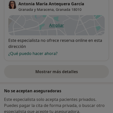
Antonia María Antequera García
Granada y Maracena,
Granada
18010
Ampliar
se abre en una nueva pestañ
Disponibilidad
Este especialista no ofrece reserva online en esta
dirección
¿Qué puedo hacer ahora?
Mostrar más detalles
sobre la dirección
No se aceptan aseguradoras
Este especialista solo acepta pacientes privados.
Puedes pagar la cita de forma privada, o buscar otro
especialista que acepte tu aseguradora.