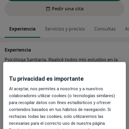
Pedir una cita
Experiencia
Servicios y precios
Consultas
A
Experiencia
Psicóloga Sanitaria. Realicé todos mis estudios en la
Universidad de Granada. Actualmente trabajo tanto
con población infanto-juvenil, como con población
Tu privacidad es importante
adulta. Me he formado trabajando en diferentes áreas
de la psicología; desde la Psicooncología, los
Al aceptar, nos permites a nosotros y a nuestros
Trastornos de la Conducta Alimentaria y la Psicología
colaboradores utilizar cookies (o tecnologías similares)
Perinatal en el pasado, hasta la Psicoterapia Infanto-
para recopilar datos con fines estadísiticos y ofrecer
Sobre mí
Juvenil y de Adultos en la actualidad.
ver más
contenidos basados en tus hábitos de navegación. Si
rechazas todas las cookies, solo utilizaremos las
Principales enfermedades tratadas
necesarias para el correcto uso de nuestra página.
Fobias escolares
Trastorno infanto-juvenil