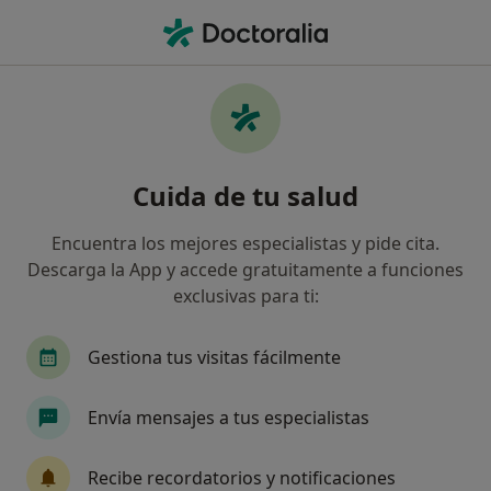
Men
Gestimédica • Arteixo, La Coruña
Filtros
Seguro:
Gestimédica
Especialistas de Gestimédica en Arteixo
Cuida de tu salud
Así organizamos los resultados
Encuentra los mejores especialistas y pide cita.
Descarga la App y accede gratuitamente a funciones
¿Qué especialidad estás buscando?
exclusivas para ti:
Fisioterapeuta
Gestiona tus visitas fácilmente
Envía mensajes a tus especialistas
Recibe recordatorios y notificaciones