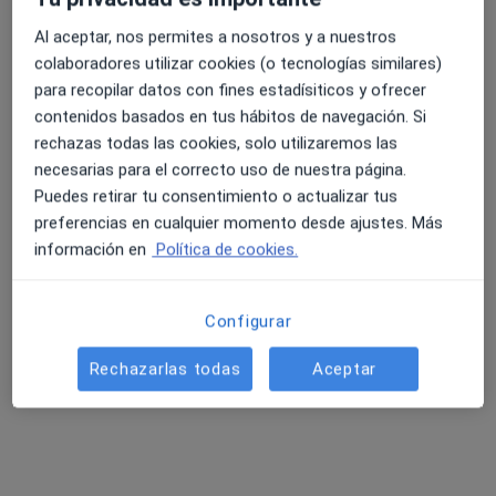
Al aceptar, nos permites a nosotros y a nuestros
colaboradores utilizar cookies (o tecnologías similares)
para recopilar datos con fines estadísiticos y ofrecer
Manuel Iun Pampín
contenidos basados en tus hábitos de navegación. Si
·
Ver más
rechazas todas las cookies, solo utilizaremos las
Fisioterapeuta
necesarias para el correcto uso de nuestra página.
30 opiniones
Puedes retirar tu consentimiento o actualizar tus
Rúa Carlos Maside 6, Arteixo
•
Mapa
preferencias en cualquier momento desde ajustes. Más
Árnica Fisioterapia
información en
Política de cookies.
Acepta Gestimédica
Primera visita fisioterapia
Configurar
Este especialista no ofrece reserva de cita online en esta dirección.
Rechazarlas todas
Aceptar
Pedir una cita