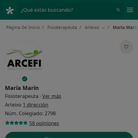
Men
¿Qué estás buscando?
Página De Inicio
Fisioterapeuta
Arteixo
María Marí
Cambiar de ciud
María Marín
sobre las especializaciones
Fisioterapeuta
·
Ver más
Arteixo
1 dirección
Núm. Colegiado: 2798
58 opiniones