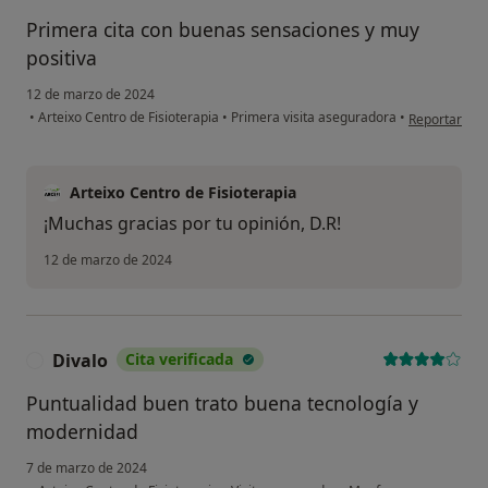
Primera cita con buenas sensaciones y muy
positiva
12 de marzo de 2024
en opinión de
•
Arteixo Centro de Fisioterapia
•
Primera visita aseguradora
•
Reportar
Arteixo Centro de Fisioterapia
¡Muchas gracias por tu opinión, D.R!
12 de marzo de 2024
Divalo
Cita verificada
D
Puntualidad buen trato buena tecnología y
modernidad
7 de marzo de 2024
en opinión de