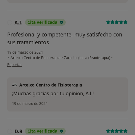
A.I.
Cita verificada
A
Profesional y competente, muy satisfecho con
sus tratamientos
19 de marzo de 2024
•
Arteixo Centro de Fisioterapia
•
Zara Logística (Fisioterapia)
•
en opinión del usuario A.I.
Reportar
Arteixo Centro de Fisioterapia
¡Muchas gracias por tu opinión, A.I.!
19 de marzo de 2024
D.R
Cita verificada
D