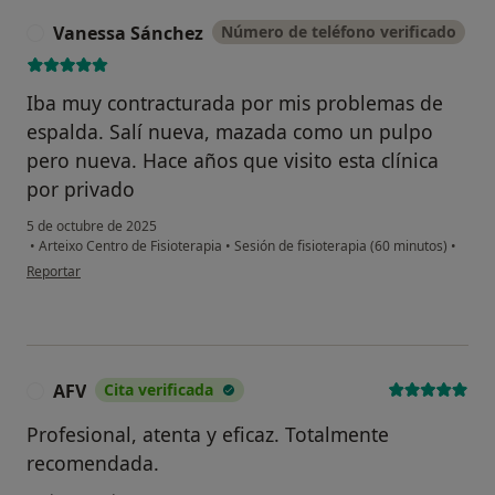
Vanessa Sánchez
Número de teléfono verificado
V
Iba muy contracturada por mis problemas de
espalda. Salí nueva, mazada como un pulpo
pero nueva. Hace años que visito esta clínica
por privado
5 de octubre de 2025
•
Arteixo Centro de Fisioterapia
•
Sesión de fisioterapia (60 minutos)
•
en opinión del usuario Vanessa Sánchez
Reportar
AFV
Cita verificada
A
Profesional, atenta y eficaz. Totalmente
recomendada.