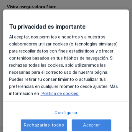
Visita aseguradora Fiatc
Detalles
Tu privacidad es importante
Visita doble de aseguradora
Detalles
Al aceptar, nos permites a nosotros y a nuestros
colaboradores utilizar cookies (o tecnologías similares)
para recopilar datos con fines estadísiticos y ofrecer
Visita aseguradora Vivaz
contenidos basados en tus hábitos de navegación. Si
Detalles
rechazas todas las cookies, solo utilizaremos las
necesarias para el correcto uso de nuestra página.
Visita aseguradora Unión Madrileña
Puedes retirar tu consentimiento o actualizar tus
Detalles
preferencias en cualquier momento desde ajustes. Más
información en
Política de cookies.
+ 20 servicios
Configurar
¿Cómo funcionan los precios?
Rechazarlas todas
Aceptar