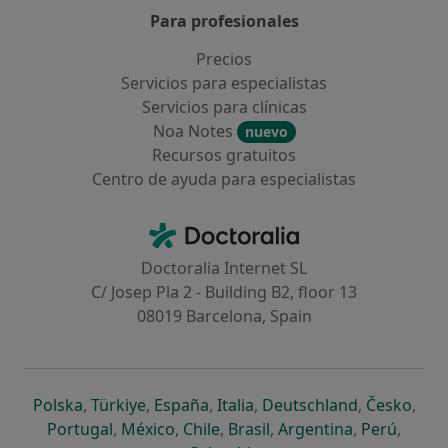
Para profesionales
Precios
Servicios para especialistas
Servicios para clínicas
Noa Notes
nuevo
Recursos gratuitos
Centro de ayuda para especialistas
Contacto
Doctoralia - Página de inicio
Doctoralia Internet SL
C/ Josep Pla 2 - Building B2, floor 13
08019 Barcelona, Spain
se abre en una nueva pestaña
se abre en una nueva pestaña
se abre en una nueva pestaña
se abre en una nueva pes
se abre en 
se a
Polska
,
Türkiye
,
España
,
Italia
,
Deutschland
,
Česko
,
se abre en una nueva pestaña
se abre en una nueva pestaña
se abre en una nueva pestaña
se abre en una nueva p
se abre en 
se abr
Portugal
,
México
,
Chile
,
Brasil
,
Argentina
,
Perú
,