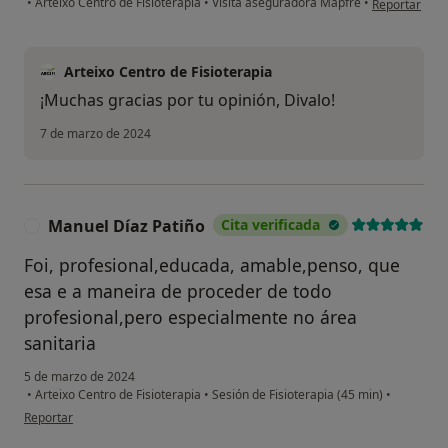
•
Arteixo Centro de Fisioterapia
•
Visita aseguradora Mapfre
•
Reportar
Arteixo Centro de Fisioterapia
¡Muchas gracias por tu opinión, Divalo!
7 de marzo de 2024
Manuel Díaz Patiño
Cita verificada
M
Foi, profesional,educada, amable,penso, que
esa e a maneira de proceder de todo
profesional,pero especialmente no área
sanitaria
5 de marzo de 2024
•
Arteixo Centro de Fisioterapia
•
Sesión de Fisioterapia (45 min)
•
en opinión del usuario Manuel Díaz Patiño
Reportar