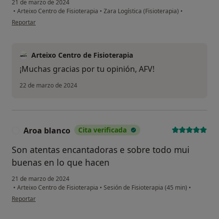
21 de marzo de 2024
•
Arteixo Centro de Fisioterapia
•
Zara Logística (Fisioterapia)
•
en opinión del usuario AFV
Reportar
Arteixo Centro de Fisioterapia
¡Muchas gracias por tu opinión, AFV!
22 de marzo de 2024
Aroa blanco
Cita verificada
A
Son atentas encantadoras e sobre todo mui
buenas en lo que hacen
21 de marzo de 2024
•
Arteixo Centro de Fisioterapia
•
Sesión de Fisioterapia (45 min)
•
en opinión del usuario Aroa blanco
Reportar