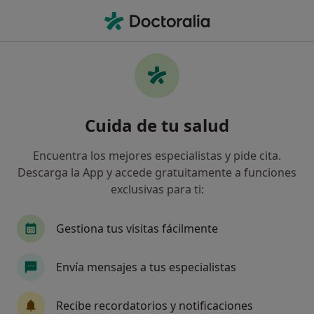
Men
Incontinencia Urinaria • Arteixo, La Coruña
Filtros
• 1
Seguro
Mapa
Especialistas en Incontinencia urinaria en
Cuida de tu salud
Arteixo
Así organizamos los resultados
Encuentra los mejores especialistas y pide cita.
Descarga la App y accede gratuitamente a funciones
exclusivas para ti:
¿Qué especialidad estás buscando?
Fisioterapeuta
Logopeda
Psicólogo
P
Gestiona tus visitas fácilmente
Envía mensajes a tus especialistas
Recibe recordatorios y notificaciones