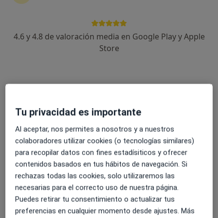
4.6 y 4.8 de valoración media en Google Play y Apple
Centro NeuroImpulse
Store
·
Ver más
Fisioterapeuta, Logopeda, Psicólogo
141 opiniones
Rúa Fermín Bouza Brey, 11, bajo, Arteixo
•
Mapa
Centro NeuroImpulse
Tu privacidad es importante
Primera visita Psicología
Servicio gratuito
Mostrar más servicios
Al aceptar, nos permites a nosotros y a nuestros
colaboradores utilizar cookies (o tecnologías similares)
Ningún profesional de este centro tiene citas disponibles
para recopilar datos con fines estadísiticos y ofrecer
contenidos basados en tus hábitos de navegación. Si
Mostrar perfil
rechazas todas las cookies, solo utilizaremos las
necesarias para el correcto uso de nuestra página.
Puedes retirar tu consentimiento o actualizar tus
preferencias en cualquier momento desde ajustes. Más