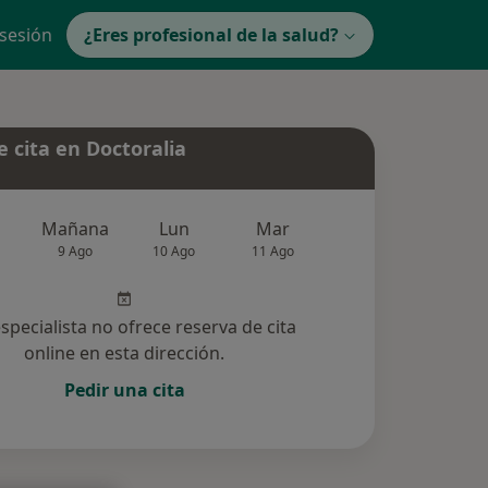
 sesión
¿Eres profesional de la salud?
 cita en Doctoralia
Mañana
Lun
Mar
Mié
Jue
9 Ago
10 Ago
11 Ago
12 Ago
13 Ag
especialista no ofrece reserva de cita
online en esta dirección.
Pedir una cita