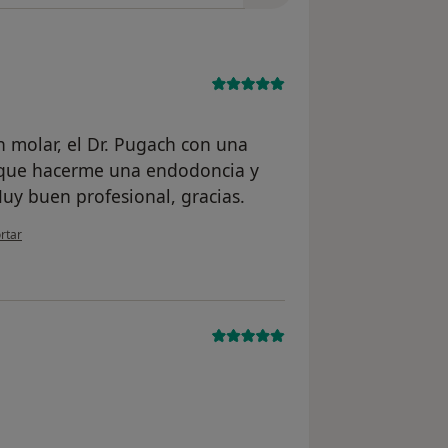
 molar, el Dr. Pugach con una
a que hacerme una endodoncia y
Muy buen profesional, gracias.
pinión del usuario Cuenta eliminada
rtar
del usuario Cuenta eliminada