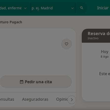
dad, enfermedad o nombre
p. ej. Madrid
Iniciar
rturo Pugach
ar de ciudad
Reserva de
Inactivo
las especializaciones
Hoy
8 Ago
Este 
Pedir una cita
nsultas
Aseguradoras
Opiniones (5)