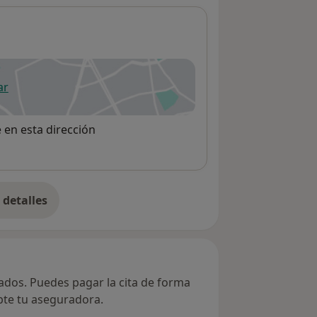
ar
 abre en una nueva pestaña
e en esta dirección
detalles
bre la dirección
vados. Puedes pagar la cita de forma
epte tu aseguradora.