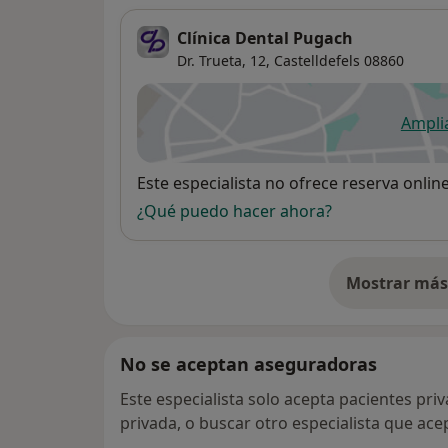
Clínica Dental Pugach
Dr. Trueta, 12,
Castelldefels
08860
Ampli
se
Disponibilidad
Este especialista no ofrece reserva onlin
¿Qué puedo hacer ahora?
Mostrar más 
so
No se aceptan aseguradoras
Este especialista solo acepta pacientes pri
privada, o buscar otro especialista que ac