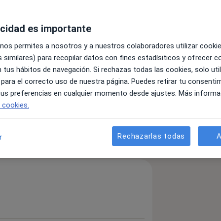
acidad es importante
 nos permites a nosotros y a nuestros colaboradores utilizar cooki
 similares) para recopilar datos con fines estadísiticos y ofrecer 
 tus hábitos de navegación. Si rechazas todas las cookies, solo uti
 para el correcto uso de nuestra página. Puedes retirar tu consenti
 tus preferencias en cualquier momento desde ajustes. Más informa
ental
e cookies.
detalles
Rechazarlas todas
A
bre la experiencia
r