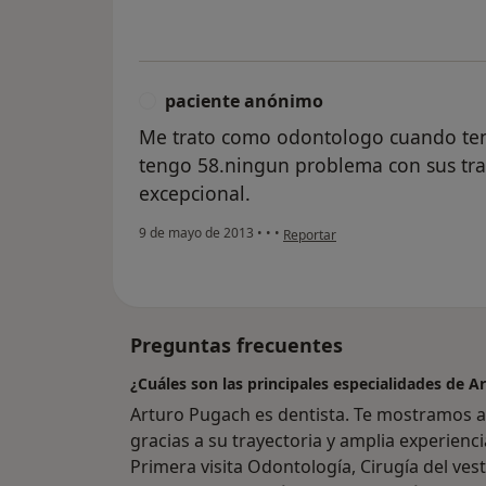
paciente anónimo
P
Me trato como odontologo cuando ten
tengo 58.ningun problema con sus tra
excepcional.
en opinión del usuario paciente 
9 de mayo de 2013
•
•
•
Reportar
Preguntas frecuentes
¿Cuáles son las principales especialidades de 
Arturo Pugach es dentista. Te mostramos al
gracias a su trayectoria y amplia experienci
Primera visita Odontología, Cirugía del vest