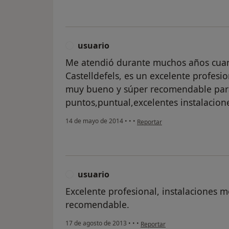
usuario
U
Me atendió durante muchos años cuan
Castelldefels, es un excelente profesio
muy bueno y súper recomendable par
puntos,puntual,excelentes instalacion
en opinión del usuario usuario
14 de mayo de 2014
•
•
•
Reportar
usuario
U
Excelente profesional, instalaciones
recomendable.
en opinión del usuario usuario
17 de agosto de 2013
•
•
•
Reportar