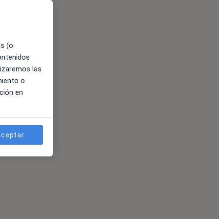
es (o
contenidos
lizaremos las
miento o
ción en
ceptar