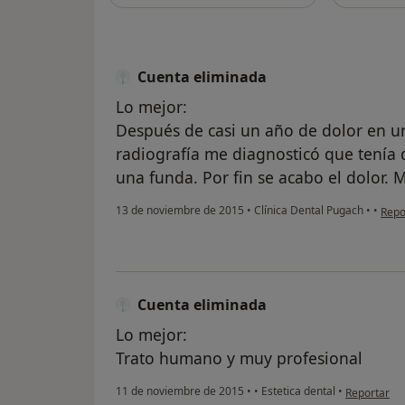
Cuenta eliminada
Lo mejor:
Después de casi un año de dolor en un
radiografía me diagnosticó que tení
una funda. Por fin se acabo el dolor. 
en o
13 de noviembre de 2015
•
Clínica Dental Pugach
•
•
Repo
Cuenta eliminada
Lo mejor:
Trato humano y muy profesional
en opinión 
11 de noviembre de 2015
•
•
Estetica dental
•
Reportar