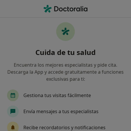
Men
Lagun Aro • Bilbao, Vizcaya
Filtros
Seguro:
Lagun Aro
Especialistas de Lagun Aro en Bilbao
Cuida de tu salud
Así organizamos los resultados
Encuentra los mejores especialistas y pide cita.
Descarga la App y accede gratuitamente a funciones
¿Qué especialidad estás buscando?
exclusivas para ti:
Oftalmólogo
Traumatólogo
Otorrino
Gestiona tus visitas fácilmente
Envía mensajes a tus especialistas
Recibe recordatorios y notificaciones