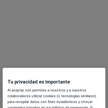
Este especialista no ofrece reserva de cita online en esta dirección.
Pedir una cita
Dr. Borja Cuevas Martinez
·
Ver más
Traumatólogo
Tu privacidad es importante
135 opiniones
Al aceptar, nos permites a nosotros y a nuestros
Calle Manuel Allende Nº24 1ºC, Bilbao
•
Mapa
colaboradores utilizar cookies (o tecnologías similares)
Dr. Borja Cuevas Martinez
para recopilar datos con fines estadísiticos y ofrecer
Acepta Lagun Aro
contenidos basados en tus hábitos de navegación. Si