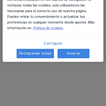
Primera visita Traumatología y Cirugía Ortopédica
rechazas todas las cookies, solo utilizaremos las
Este especialista no ofrece reserva de cita online en esta dirección.
necesarias para el correcto uso de nuestra página.
Puedes retirar tu consentimiento o actualizar tus
Pedir una cita
preferencias en cualquier momento desde ajustes. Más
información en
Política de cookies.
Configurar
Rechazarlas todas
Aceptar
Dra. Ane Gorostiza Ormaeche
·
Ver más
Oftalmólogo
c/ Rodríguez Arias, 6 2º, Bilbao
•
Mapa
COI Centro Oftalmológico Integral Bilbao Berri
Acepta Lagun Aro