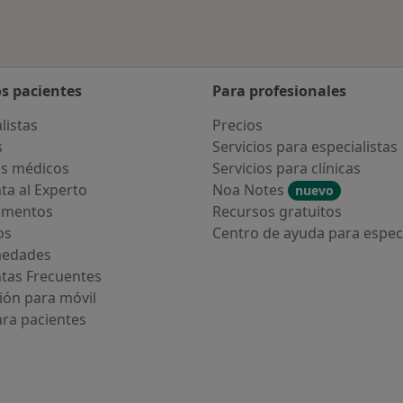
os pacientes
Para profesionales
listas
Precios
s
Servicios para especialistas
s médicos
Servicios para clínicas
ta al Experto
Noa Notes
nuevo
amentos
Recursos gratuitos
os
Centro de ayuda para especi
medades
tas Frecuentes
ión para móvil
ara pacientes