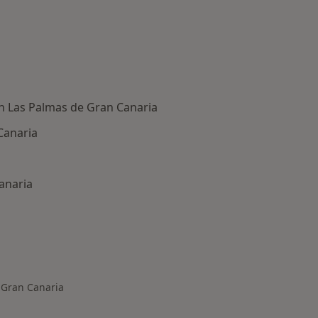
en Las Palmas de Gran Canaria
Canaria
anaria
s enfermedades tratadas
 Gran Canaria