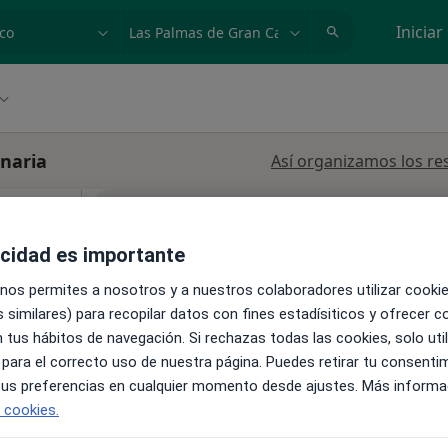
dad, enfermedad o nombre
p. ej. Madrid
Iniciar
naria
Así organizamos los re
La reserva de cita online no está dispon
Mostrar perfil
acidad es importante
o,
 nos permites a nosotros y a nuestros colaboradores utilizar cooki
 similares) para recopilar datos con fines estadísiticos y ofrecer 
 tus hábitos de navegación. Si rechazas todas las cookies, solo uti
 para el correcto uso de nuestra página. Puedes retirar tu consenti
 tus preferencias en cualquier momento desde ajustes. Más informa
e cookies.
Gran Canaria
•
Mapa