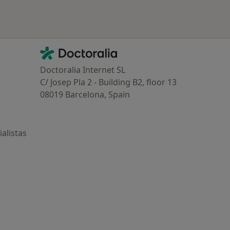
Contacto
Doctoralia - Página de inicio
Doctoralia Internet SL
C/ Josep Pla 2 - Building B2, floor 13
08019 Barcelona, Spain
alistas