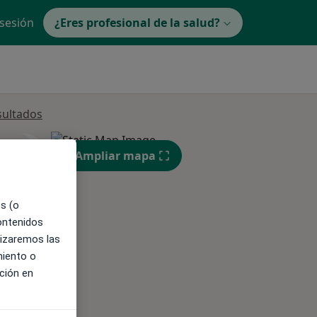
 sesión
¿Eres profesional de la salud?
sultados
ible
Ampliar mapa
es (o
contenidos
lizaremos las
miento o
ción en