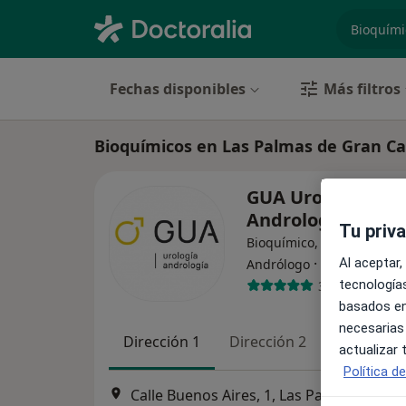
especiali
Fechas disponibles
Más filtros
Bioquímicos en Las Palmas de Gran Ca
GUA Urología y
Andrología
Tu priv
Bioquímico, Analista clínic
·
Ver más
Al aceptar,
Andrólogo
tecnologías
32 opiniones
basados en
necesarias
Dirección 1
Dirección 2
actualizar
Política d
Calle Buenos Aires, 1, Las Palmas de 