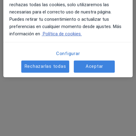
rechazas todas las cookies, solo utilizaremos las
necesarias para el correcto uso de nuestra página.
Puedes retirar tu consentimiento o actualizar tus
preferencias en cualquier momento desde ajustes. Más
información en
Política de cookies.
Dr. Marc Sagrista Garcia
·
Ver más
Dermatólogo
Configurar
361 opiniones
Avinguda d'Europa 19, Blanes
•
Mapa
Rechazarlas todas
Aceptar
Illa de Salut - Blanes
Acepta Legalitas Salud
Primera visita Dermatología
Este especialista no ofrece reserva de cita online en esta dirección.
Pedir una cita