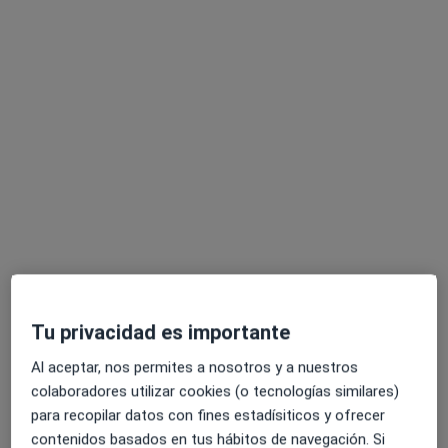
Domingo Obradors Giro
·
Ver más
Dentista
12 opiniones
Plaça de la Solidaritat, 7-8, Blanes
•
Mapa
Abaden Dentistas
Acepta Legalitas Salud
Primera visita Odontología
Este especialista no ofrece reserva de cita online en esta dirección.
Tu privacidad es importante
Pedir una cita
Al aceptar, nos permites a nosotros y a nuestros
colaboradores utilizar cookies (o tecnologías similares)
para recopilar datos con fines estadísiticos y ofrecer
contenidos basados en tus hábitos de navegación. Si