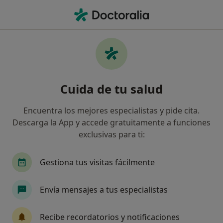
Men
Legalitas Salud • Blanes, Girona
Filtros
Seguro:
Legalitas Salud
Especialistas de Legalitas Salud en Blanes
Cuida de tu salud
Así organizamos los resultados
Encuentra los mejores especialistas y pide cita.
Descarga la App y accede gratuitamente a funciones
¿Qué especialidad estás buscando?
exclusivas para ti:
Dentista
Dermatólogo
Dentista infantil
Gestiona tus visitas fácilmente
Envía mensajes a tus especialistas
Recibe recordatorios y notificaciones