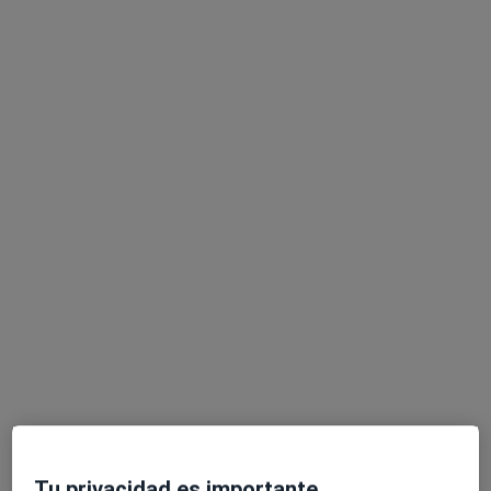
Dr. Jordi Adroher Vallmajor
·
Ver más
Médico general
Carrer ses Falques 7a, Blanes
•
Mapa
Gabimedi Blanes
Acepta Cigna Healthcare España
Primera visita Medicina General
Este especialista no ofrece reserva de cita online en esta dirección.
Pedir una cita
Tu privacidad es importante