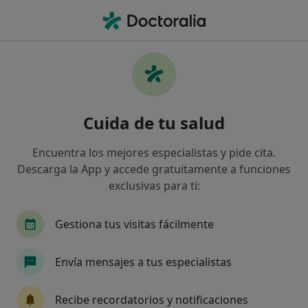
Men
Cigna Healthcare España • Blanes, Girona
Filtros
Seguro:
Cigna Healthcare Es
Especialistas de Cigna Healthcare España
Cuida de tu salud
en Blanes
Así organizamos los resultados
Encuentra los mejores especialistas y pide cita.
Descarga la App y accede gratuitamente a funciones
exclusivas para ti:
¿Qué especialidad estás buscando?
Médico general
Podólogo
Traumatólogo
Gestiona tus visitas fácilmente
Envía mensajes a tus especialistas
Recibe recordatorios y notificaciones