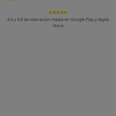
4.6 y 4.8 de valoración media en Google Play y Apple
Gorka Gamarra Eguren
Store
·
Ver más
Podólogo
Carrer ses Falques 7a, Blanes
•
Mapa
Gabimedi Blanes
Acepta Cigna Healthcare España
Primera visita Podología
Este especialista no ofrece reserva de cita online en esta dirección.
Pedir una cita