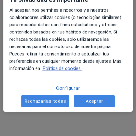
Al aceptar, nos permites a nosotros y a nuestros
colaboradores utilizar cookies (o tecnologías similares)
para recopilar datos con fines estadísiticos y ofrecer
contenidos basados en tus hábitos de navegación. Si
Dr. Gabriel Jose Urdaneta Salegui
rechazas todas las cookies, solo utilizaremos las
necesarias para el correcto uso de nuestra página.
·
Ver más
Cirujano general
Puedes retirar tu consentimiento o actualizar tus
28 opiniones
preferencias en cualquier momento desde ajustes. Más
Carrer ses Falques 7a, Blanes
•
Mapa
información en
Política de cookies.
Gabimedi Blanes
Acepta Cigna Healthcare España
Configurar
Primera visita Cirugía General y Ap. Digestivo
Este especialista no ofrece reserva de cita online en esta dirección.
Rechazarlas todas
Aceptar
Pedir una cita