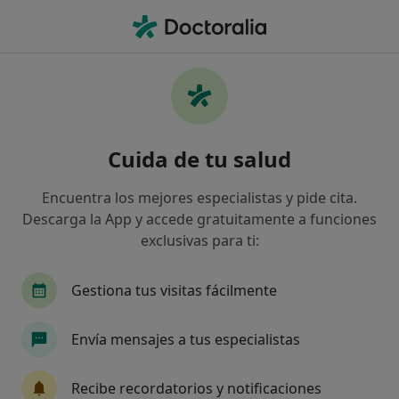
Men
Médico Estético • Blanes, Girona
Filtros
Seguro:
Cigna Healthcare Es
Médicos estéticos de Cigna Healthcare
Cuida de tu salud
España en Blanes
Así organizamos los resultados
Encuentra los mejores especialistas y pide cita.
Descarga la App y accede gratuitamente a funciones
exclusivas para ti:
Gestiona tus visitas fácilmente
Envía mensajes a tus especialistas
Dra. Sara Guirao Marin
Recibe recordatorios y notificaciones
·
Ver más
Médico estético