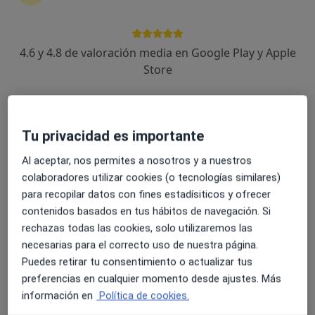
1 opinión
Avinguda d'Europa 19, Blanes
•
Mapa
4.6 y 4.8 de valoración media en Google Play y Apple
Illa de Salut - Blanes
Store
Acepta Cigna Healthcare España
Primera visita Medicina Estética y Cirugía Cosmética
Este especialista no ofrece reserva de cita online en esta dirección.
Tu privacidad es importante
Pedir una cita
Al aceptar, nos permites a nosotros y a nuestros
colaboradores utilizar cookies (o tecnologías similares)
para recopilar datos con fines estadísiticos y ofrecer
contenidos basados en tus hábitos de navegación. Si
rechazas todas las cookies, solo utilizaremos las
necesarias para el correcto uso de nuestra página.
Puedes retirar tu consentimiento o actualizar tus
preferencias en cualquier momento desde ajustes. Más
información en
Política de cookies.