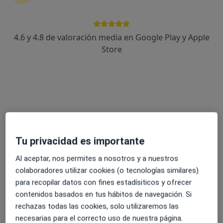
1 opinión
Avinguda d'Europa 19, Blanes
•
Mapa
Illa de Salut - Blanes
4.6 y 4.8 de valoración media en Google Play y Apple
Acepta Aegon Salud
Store
Primera visita Medicina Estética y Cirugía Cosmética
Este especialista no ofrece reserva de cita online en esta dirección.
Pedir una cita
Tu privacidad es importante
Al aceptar, nos permites a nosotros y a nuestros
colaboradores utilizar cookies (o tecnologías similares)
para recopilar datos con fines estadísiticos y ofrecer
contenidos basados en tus hábitos de navegación. Si
rechazas todas las cookies, solo utilizaremos las
Illa de Salut - Blanes
necesarias para el correcto uso de nuestra página.