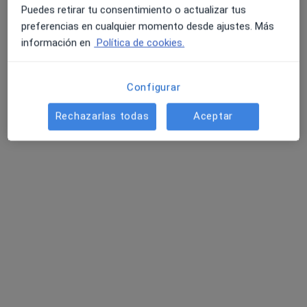
·
Ver más
Médico estético, Analista clínico, Cirujano general
Puedes retirar tu consentimiento o actualizar tus
146 opiniones
preferencias en cualquier momento desde ajustes. Más
información en
Política de cookies.
Avinguda d'Europa 19, Blanes
•
Mapa
Illa de Salut - Blanes
Acepta Aegon Salud
Configurar
Primera visita Medicina Estética y Cirugía Cosmética
Rechazarlas todas
Aceptar
Mostrar más servicios
Ningún profesional de este centro tiene citas disponibles
Mostrar perfil