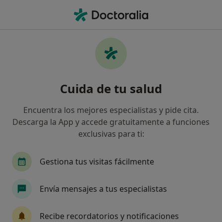
Men
Médico Estético • Blanes, Girona
Filtros
Seguro:
Aegon Salud
Médicos estéticos de Aegon Salud en Blanes
Cuida de tu salud
Así organizamos los resultados
Encuentra los mejores especialistas y pide cita.
Descarga la App y accede gratuitamente a funciones
exclusivas para ti:
Gestiona tus visitas fácilmente
Envía mensajes a tus especialistas
Dra. Sara Guirao Marin
·
Ver más
Médico estético
Recibe recordatorios y notificaciones