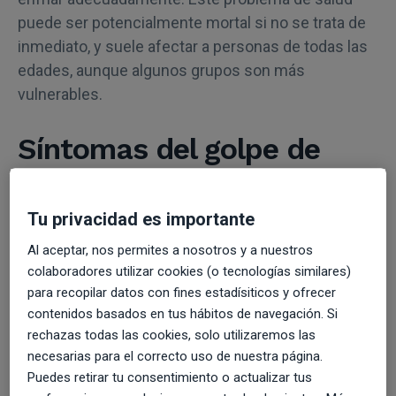
puede ser potencialmente mortal si no se trata de
inmediato, y suele afectar a personas de todas las
edades, aunque algunos grupos son más
vulnerables.
Síntomas del golpe de
calor
Tu privacidad es importante
Reconocer los síntomas del golpe de calor a
tiempo es fundamental para evitar complicaciones
Al aceptar, nos permites a nosotros y a nuestros
graves.
colaboradores utilizar cookies (o tecnologías similares)
para recopilar datos con fines estadísiticos y ofrecer
Algunos de los signos más comunes incluyen:
contenidos basados en tus hábitos de navegación. Si
rechazas todas las cookies, solo utilizaremos las
Una temperatura corporal elevada
necesarias para el correcto uso de nuestra página.
Piel caliente y seca
Puedes retirar tu consentimiento o actualizar tus
Confusión