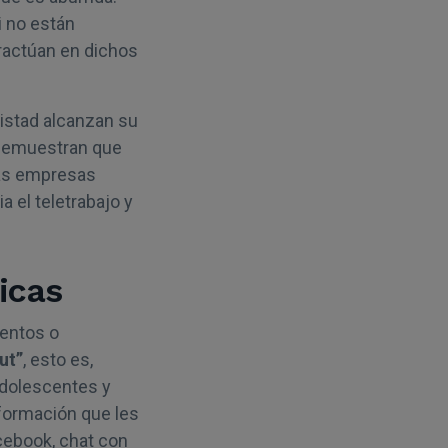
i no están
eractúan en dichos
mistad alcanzan su
s demuestran que
Las empresas
 el teletrabajo y
icas
entos o
ut”
, esto es,
adolescentes y
nformación que les
acebook, chat con