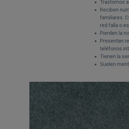
Trastornos a
Reciben nume
familiares. 
red falla o e
Pierden la n
Presentan re
teléfonos in
Tienen la se
Suelen menti