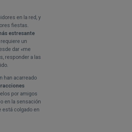
dores en la red, y
ores fiestas.
más estresante
o requiere un
desde dar «me
s, responder a las
ido.
én han acarreado
teracciones
celos por amigos
o en la sensación
e está colgado en