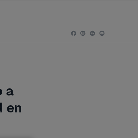
 a
d en