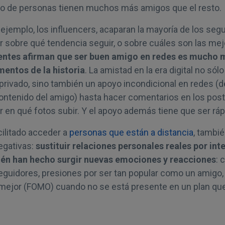
o de personas tienen muchos más amigos que el resto.
ejemplo, los influencers, acaparan la mayoría de los segui
r sobre qué tendencia seguir, o sobre cuáles son las mej
ntes afirman que ser buen amigo en redes es mucho 
entos de la historia
. La amistad en la era digital no sól
rivado, sino también un apoyo incondicional en redes (
contenido del amigo) hasta hacer comentarios en los post
r en qué fotos subir. Y el apoyo además tiene que ser ráp
cilitado acceder a
personas que están a distancia
, tambi
egativas:
sustituir relaciones personales reales por in
bién han hecho surgir nuevas emociones y reacciones
: 
guidores, presiones por ser tan popular como un amigo, 
 mejor (FOMO) cuando no se está presente en un plan qu